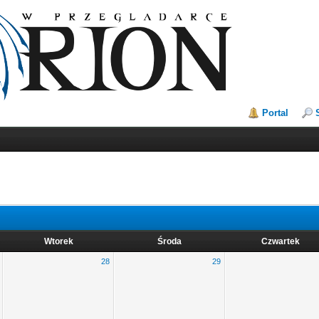
Portal
Wtorek
Środa
Czwartek
28
29