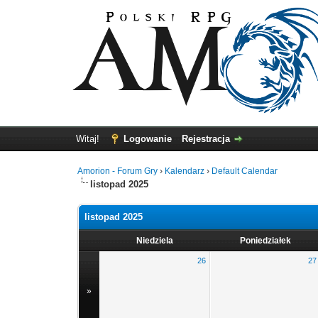
Witaj!
Logowanie
Rejestracja
Amorion - Forum Gry
›
Kalendarz
›
Default Calendar
listopad 2025
listopad 2025
Niedziela
Poniedziałek
26
27
»