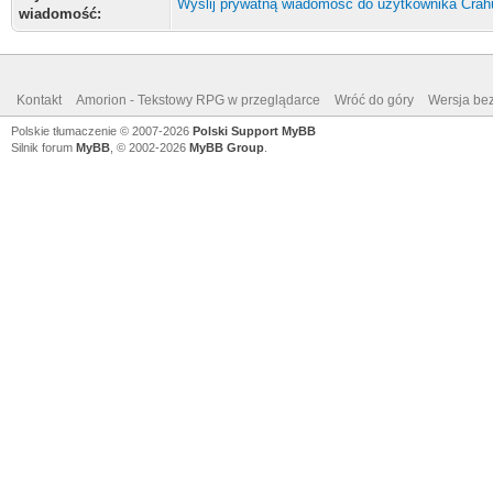
Wyślij prywatną wiadomość do użytkownika Crah
wiadomość:
Kontakt
Amorion - Tekstowy RPG w przeglądarce
Wróć do góry
Wersja bez
Polskie tłumaczenie © 2007-2026
Polski Support MyBB
Silnik forum
MyBB
, © 2002-2026
MyBB Group
.