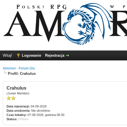
Witaj!
Logowanie
Rejestracja
Amorion - Forum Gry
Profil: Crahulus
Crahulus
(Junior Member)
Data rejestracji:
04-09-2018
Data urodzenia:
Nie określono
Czas lokalny:
07-08-2026, godzina 08:30
Status:
Offline