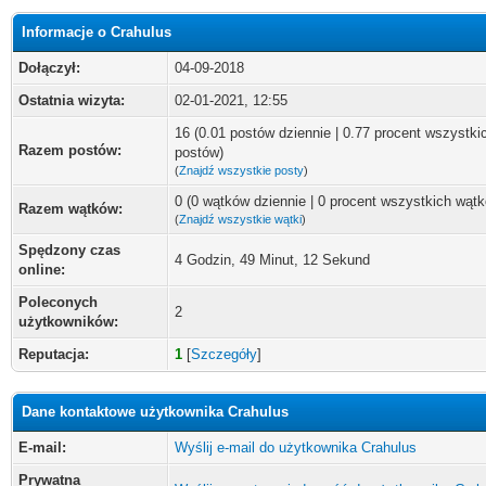
Informacje o Crahulus
Dołączył:
04-09-2018
Ostatnia wizyta:
02-01-2021, 12:55
16 (0.01 postów dziennie | 0.77 procent wszystki
Razem postów:
postów)
(
Znajdź wszystkie posty
)
0 (0 wątków dziennie | 0 procent wszystkich wąt
Razem wątków:
(
Znajdź wszystkie wątki
)
Spędzony czas
4 Godzin, 49 Minut, 12 Sekund
online:
Poleconych
2
użytkowników:
Reputacja:
1
[
Szczegóły
]
Dane kontaktowe użytkownika Crahulus
E-mail:
Wyślij e-mail do użytkownika Crahulus
Prywatna