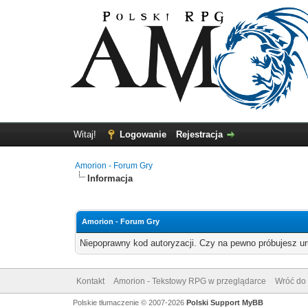
Witaj!
Logowanie
Rejestracja
Amorion - Forum Gry
Informacja
Amorion - Forum Gry
Niepoprawny kod autoryzacji. Czy na pewno próbujesz u
Kontakt
Amorion - Tekstowy RPG w przeglądarce
Wróć do 
Polskie tłumaczenie © 2007-2026
Polski Support MyBB