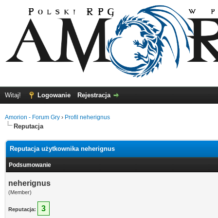
Witaj!
Logowanie
Rejestracja
Amorion - Forum Gry
›
Profil neherignus
Reputacja
Reputacja użytkownika neherignus
Podsumowanie
neherignus
(Member)
3
Reputacja: