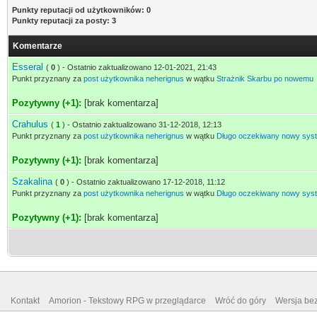
Punkty reputacji od użytkowników: 0
Punkty reputacji za posty: 3
Komentarze
Esseral
(
0
) - Ostatnio zaktualizowano 12-01-2021, 21:43
Punkt przyznany za
post użytkownika neherignus
w wątku
Strażnik Skarbu po nowemu
Pozytywny (+1):
[brak komentarza]
Crahulus
(
1
) - Ostatnio zaktualizowano 31-12-2018, 12:13
Punkt przyznany za
post użytkownika neherignus
w wątku
Długo oczekiwany nowy sys
Pozytywny (+1):
[brak komentarza]
Szakalina
(
0
) - Ostatnio zaktualizowano 17-12-2018, 11:12
Punkt przyznany za
post użytkownika neherignus
w wątku
Długo oczekiwany nowy sys
Pozytywny (+1):
[brak komentarza]
Kontakt
Amorion - Tekstowy RPG w przeglądarce
Wróć do góry
Wersja bez