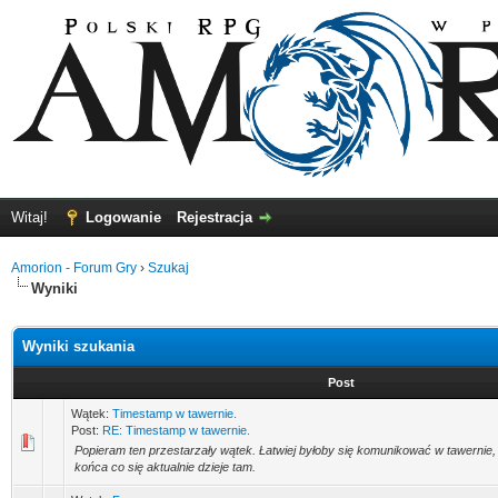
Witaj!
Logowanie
Rejestracja
Amorion - Forum Gry
›
Szukaj
Wyniki
Wyniki szukania
Post
Wątek:
Timestamp w tawernie.
Post:
RE: Timestamp w tawernie.
Popieram ten przestarzały wątek. Łatwiej byłoby się komunikować w tawernie,
końca co się aktualnie dzieje tam.