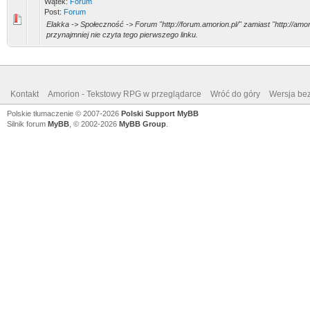
Wątek:
Forum
Post:
Forum
Elakka -> Społeczność -> Forum "http://forum.amorion.pl/" zamiast "http://amori
przynajmniej nie czyta tego pierwszego linku.
Kontakt
Amorion - Tekstowy RPG w przeglądarce
Wróć do góry
Wersja bez
Polskie tłumaczenie © 2007-2026
Polski Support MyBB
Silnik forum
MyBB
, © 2002-2026
MyBB Group
.