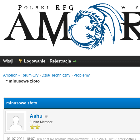
Witaj!
Logowanie
Rejestracja
Amorion - Forum Gry
›
Dział Techniczny
›
Problemy
minusowe złoto
0
minusowe złoto
Ashu
Junior Member
01-07-2024, 18:07
(Ten post był ostatnio modyfikowany: 01-07-2024, 18:17 przez
Ashu
.)