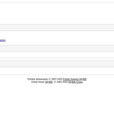
aniem
.
Polskie tłumaczenie © 2007-2026
Polski Support MyBB
Silnik forum
MyBB
, © 2002-2026
MyBB Group