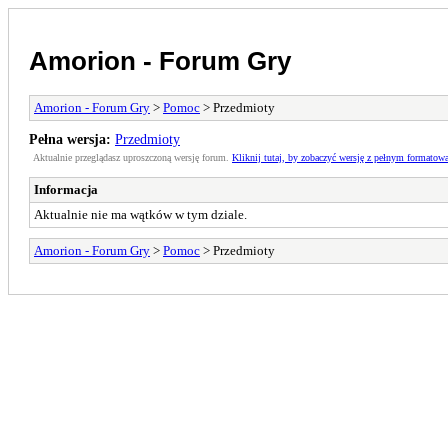
Amorion - Forum Gry
Amorion - Forum Gry
>
Pomoc
> Przedmioty
Pełna wersja:
Przedmioty
Aktualnie przeglądasz uproszczoną wersję forum.
Kliknij tutaj, by zobaczyć wersję z pełnym formatow
Informacja
Aktualnie nie ma wątków w tym dziale.
Amorion - Forum Gry
>
Pomoc
> Przedmioty