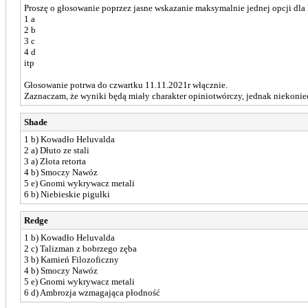
Proszę o głosowanie poprzez jasne wskazanie maksymalnie jednej opcji dla k
1 a
2 b
3 c
4 d
itp
Głosowanie potrwa do czwartku 11.11.2021r włącznie.
Zaznaczam, że wyniki będą miały charakter opiniotwórczy, jednak niekoni
Shade
1 b) Kowadło Heluvalda
2 a) Dłuto ze stali
3 a) Złota retorta
4 b) Smoczy Nawóz
5 e) Gnomi wykrywacz metali
6 b) Niebieskie pigułki
Redge
1 b) Kowadło Heluvalda
2 c) Talizman z bobrzego zęba
3 b) Kamień Filozoficzny
4 b) Smoczy Nawóz
5 e) Gnomi wykrywacz metali
6 d) Ambrozja wzmagająca płodność