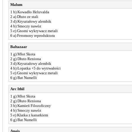
Malum
1 b) Kowadło Heluvalda
2 a) Dłuto ze stali
3 d) Kryształowy alembik
4 b) Smoczy nawóz
5 e) Gnomi wykrywacz metali
6 a) Feromony reproduktora
Baltazaar
1
g) Młot Skota
2
g) Dłuto Reniona
3
d) Kryształowy alembik
4
h) Łopatka +5 do wytrwałości
5
e) Gnomi wykrywacz metali
6
g) Bat Numelli
Arc Ithil
1 g) Młot Skota
2 g) Dłuto Reniona
3 b) Kamień Filozoficzny
4 b) Smoczy nawóz
5 e) Klatka z kanarkiem
6 g) Bat Numelli
Anais