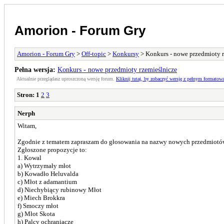
Amorion - Forum Gry
Amorion - Forum Gry
>
Off-topic
>
Konkursy
> Konkurs - nowe przedmioty r
Pełna wersja:
Konkurs - nowe przedmioty rzemieślnicze
Aktualnie przeglądasz uproszczoną wersję forum.
Kliknij tutaj, by zobaczyć wersję z pełnym formatow
Stron:
1
2
3
Nerph
Witam,
Zgodnie z tematem zapraszam do głosowania na nazwy nowych przedmiotów
Zgłoszone propozycje to:
1. Kowal
a) Wytrzymały młot
b) Kowadło Heluvalda
c) Młot z adamantium
d) Niechybiący rubinowy Młot
e) Miech Brokkra
f) Smoczy młot
g) Młot Skota
h) Palcy ochraniacze