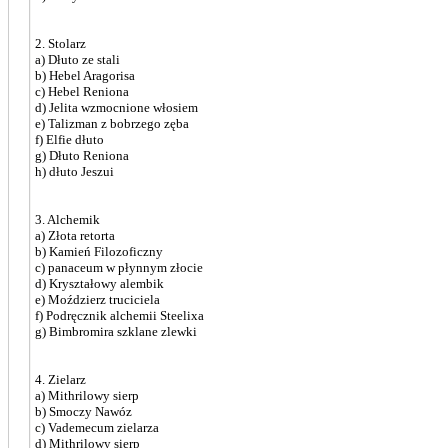
2. Stolarz
a) Dłuto ze stali
b) Hebel Aragorisa
c) Hebel Reniona
d) Jelita wzmocnione włosiem
e) Talizman z bobrzego zęba
f) Elfie dłuto
g) Dłuto Reniona
h) dłuto Jeszui
3. Alchemik
a) Złota retorta
b) Kamień Filozoficzny
c) panaceum w płynnym złocie
d) Kryształowy alembik
e) Moździerz truciciela
f) Podręcznik alchemii Steelixa
g) Bimbromira szklane zlewki
4. Zielarz
a) Mithrilowy sierp
b) Smoczy Nawóz
c) Vademecum zielarza
d) Mithrilowy sierp