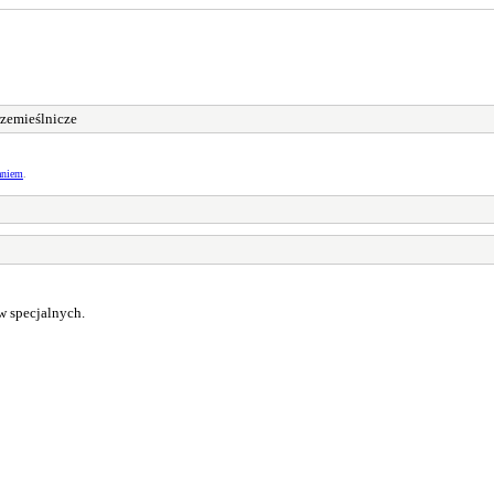
zemieślnicze
aniem
.
 specjalnych.