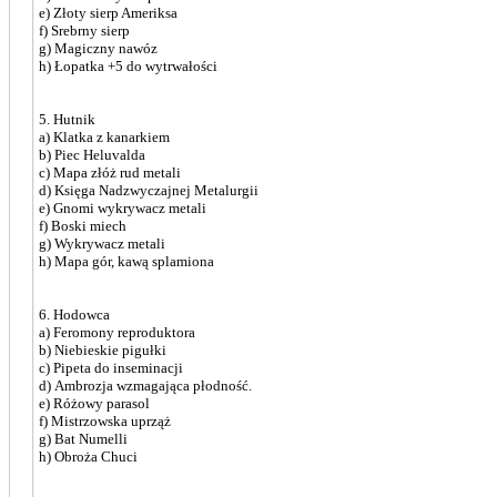
e) Złoty sierp Ameriksa
f) Srebrny sierp
g) Magiczny nawóz
h) Łopatka +5 do wytrwałości
5. Hutnik
a) Klatka z kanarkiem
b) Piec Heluvalda
c) Mapa złóż rud metali
d) Księga Nadzwyczajnej Metalurgii
e) Gnomi wykrywacz metali
f) Boski miech
g) Wykrywacz metali
h) Mapa gór, kawą splamiona
6. Hodowca
a) Feromony reproduktora
b) Niebieskie pigułki
c) Pipeta do inseminacji
d) Ambrozja wzmagająca płodność.
e) Różowy parasol
f) Mistrzowska uprząż
g) Bat Numelli
h) Obroża Chuci