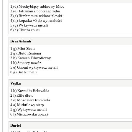
1) d) Niechybiący rubinowy Młot
2) e) Talizman z bobrzego zęba
3) g) Bimbromira szklane zlewki
4) h) Łopatka +5 do wytrwałości
5) g) Wykrywacz metali
6) h) Obroża chuci
Brai Ashanti
1 g) Młot Skota
2 g) Dłuto Reniona
3 b) Kamień Filozoficzny
4 b) Smoczy nawóz
5 e) Gnomi wykrywacz metali
6 g) Bat Numelli
Vędka
1 b) Kowadło Heluvalda
2 f) Elfie dłuto
3 e) Moździerz truciciela
4 a) Mithrilowy sierp
5 g) Wykrywacz metali
6 f) Mistrzowska uprząż
Duriel