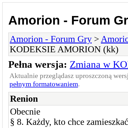
Amorion - Forum G
Amorion - Forum Gry
>
Amori
KODEKSIE AMORION (kk)
Pełna wersja:
Zmiana w K
Aktualnie przeglądasz uproszczoną wers
pełnym formatowaniem
.
Renion
Obecnie
§ 8. Każdy, kto chce zamieszk