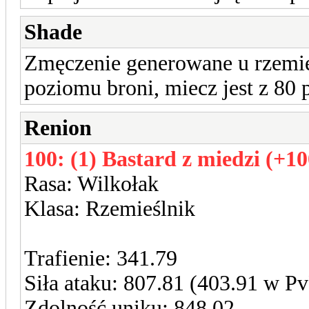
Shade
Zmęczenie generowane u rzemie
poziomu broni, miecz jest z 80 p
Renion
100: (1) Bastard z miedzi (+10
Rasa: Wilkołak
Klasa: Rzemieślnik
Trafienie: 341.79
Siła ataku: 807.81 (403.91 w P
Zdolność uniku: 848.02