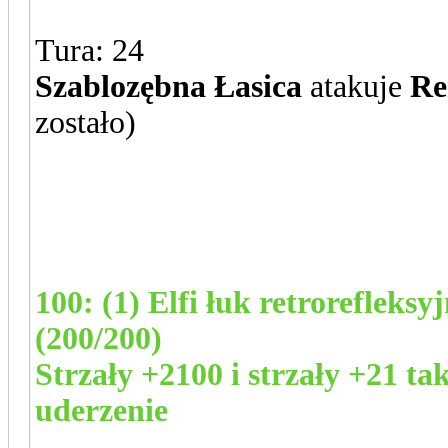
Tura: 24
Szablozębna Łasica
atakuje
Re
zostało)
100: (1) Elfi łuk retroreflek
(200/200)
Strzały +2100 i strzały +21 tak
uderzenie