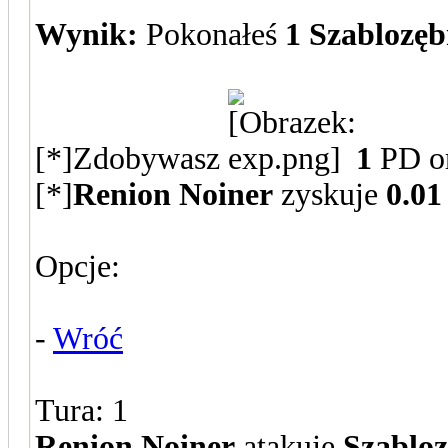
Wynik:
Pokonałeś
1 Szablozęb
[*]Zdobywasz
1
PD o
[*]
Renion Noiner
zyskuje
0.01
Opcje:
-
Wróć
Tura: 1
Renion Noiner
atakuje
Szabloz