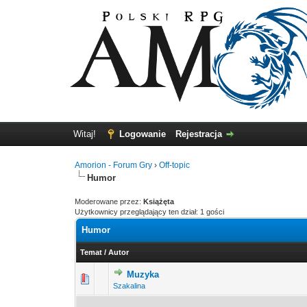
Witaj!
Logowanie
Rejestracja
Amorion - Forum Gry
›
Off-topic
Humor
Moderowane przez:
Książęta
Użytkownicy przeglądający ten dział: 1 gości
Humor
Temat
/
Autor
Muzyka
0 głosów - średnia oce
1
Szakalina