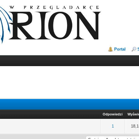
Portal
Odpowiedzi
Wyświe
na: 0 na 5 gwiazdek
2
3
4
5
1
18,1