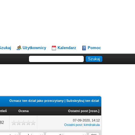
Szukaj
Użytkownicy
Kalendarz
Pomoc
Oznacz ten dział jako przeczytany
|
Subskrybuj ten dział
tleń
Ocena
Ostatni post
[
rosn.
]
07-09-2020, 14:12
82
Ostatni post
:
kimdrakula