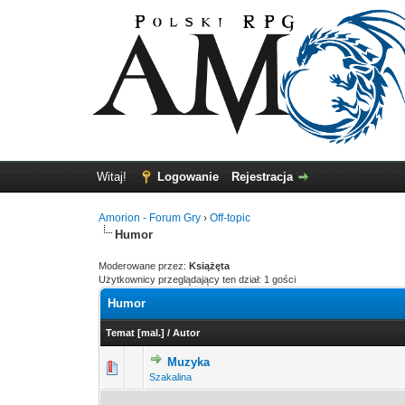
Witaj!
Logowanie
Rejestracja
Amorion - Forum Gry
›
Off-topic
Humor
Moderowane przez:
Książęta
Użytkownicy przeglądający ten dział: 1 gości
Humor
Temat
[
mal.
]
/
Autor
Muzyka
0 głosów - średnia oce
1
Szakalina