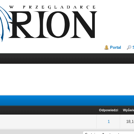
Portal
Odpowiedzi
Wyświe
na: 0 na 5 gwiazdek
2
3
4
5
1
18,1