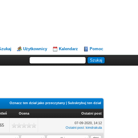
Szukaj
Użytkownicy
Kalendarz
Pomoc
Oznacz ten dział jako przeczytany
|
Subskrybuj ten dział
tleń
Ocena
Ostatni post
07-09-2020, 14:12
65
Ostatni post
:
kimdrakula