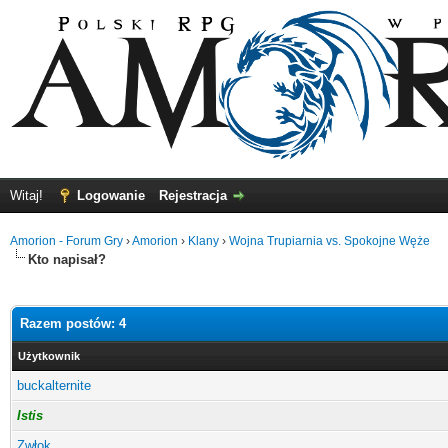
Witaj!
Logowanie
Rejestracja
Amorion - Forum Gry
›
Amorion
›
Klany
›
Wojna Trupiarnia vs. Spokojne Węże
Kto napisał?
Razem postów: 4
Użytkownik
buckalternite
Istis
Zwłok