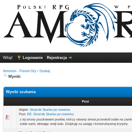
Witaj!
Logowanie
Rejestracja
Amorion - Forum Gry
›
Szukaj
Wyniki
Wyniki szukania
Post
Wątek:
Strażnik Skarbu po nowemu
Post:
RE: Strażnik Skarbu po nowemu
z tej strony pozdrawiam posłów, którzy otwarty temat przenieśli sobie na zamk
sobie sami, olewając wolę ludu. Dziękuję za uwagę i konstruktywną krytykę.