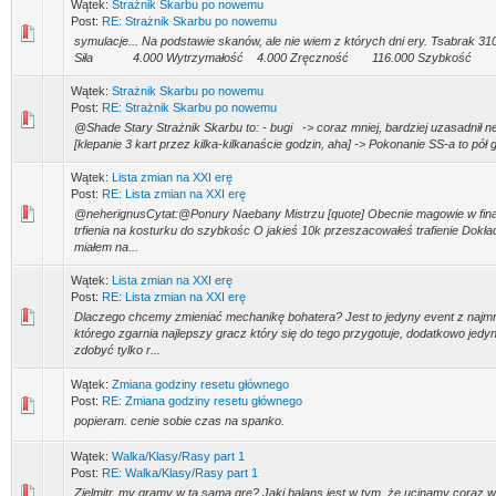
Wątek:
Strażnik Skarbu po nowemu
Post:
RE: Strażnik Skarbu po nowemu
symulacje... Na podstawie skanów, ale nie wiem z których dni ery. Tsabrak 3
Siła 4.000 Wytrzymałość 4.000 Zręczność 116.000 Szybkość 7654
Wątek:
Strażnik Skarbu po nowemu
Post:
RE: Strażnik Skarbu po nowemu
@Shade Stary Strażnik Skarbu to: - bugi -> coraz mniej, bardziej uzasadnił ne
[klepanie 3 kart przez kilka-kilkanaście godzin, aha] -> Pokonanie SS-a to pół go
Wątek:
Lista zmian na XXI erę
Post:
RE: Lista zmian na XXI erę
@neherignusCytat:@Ponury Naebany Mistrzu [quote] Obecnie magowie w finał
trfienia na kosturku do szybkośc O jakieś 10k przeszacowałeś trafienie Dokładn
miałem na...
Wątek:
Lista zmian na XXI erę
Post:
RE: Lista zmian na XXI erę
Dlaczego chcemy zmieniać mechanikę bohatera? Jest to jedyny event z naj
którego zgarnia najlepszy gracz który się do tego przygotuje, dodatkowo jed
zdobyć tylko r...
Wątek:
Zmiana godziny resetu głównego
Post:
RE: Zmiana godziny resetu głównego
popieram. cenie sobie czas na spanko.
Wątek:
Walka/Klasy/Rasy part 1
Post:
RE: Walka/Klasy/Rasy part 1
Zielmitr, my gramy w tą samą grę? Jaki balans jest w tym, że ucinamy coraz w