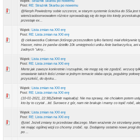
Wątek:
Strażnik Skarbu po nowemu
Post:
RE: Strażnik Skarbu po nowemu
@Nerph Powiedzmy sobie szczerze, w starym systemie ścieżka do SSa jest t
wiem/zaobserwowałem różnice sprowadzają się do tego kto kiedy przeskakuj
przestaje ex...
Wątek:
Lista zmian na XXI erę
Post:
RE: Lista zmian na XXI erę
@ ciekawostka Coleman (którego przeszedłem tylko fartem) miał efektywnie t
Hasser, mimo że panów dzieliło 10k umiejętności uniku Anie barbarzyńca, ani 
żadnych "ukry...
Wątek:
Lista zmian na XXI erę
Post:
RE: Lista zmian na XXI erę
Merte jak zawsze konkretnie i rozsądnie, nie mogę się nie zgodzić. wrzucę ty
omawianie takich ilości zmian w jednym temacie słaba opcja, pogubimy połowę
przyszłość, do dysku...
Wątek:
Lista zmian na XXI erę
Post:
RE: Lista zmian na XXI erę
(10-01-2021, 22:38)Zielmitr napisał(a): Nie ma sprawy, nie chciałem potem usł
kto by to czytał ...itd. Surowce z gór, nam nie brakuje i mamy co topić robić, ale
Wątek:
Lista zmian na XXI erę
Post:
RE: Lista zmian na XXI erę
@ziel. Jeżeli zmiany to przedstaw dlaczego. Mam wrażenie że strzelamy pomy
nie mając ogólnej wizji co chcemy zrobić. np. Dodajemy ostatnio nowe progi do
po ...