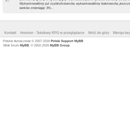
Wykastrowaliśmy już szybkościowców, wykastrowaliśmy balorowców, jeszcze
tanków zmieniając 3%...
Kontakt
Amorion - Tekstowy RPG w przeglądarce
Wróć do góry
Wersja bez
Polskie tłumaczenie © 2007-2026
Polski Support MyBB
Silnik forum
MyBB
, © 2002-2026
MyBB Group
.