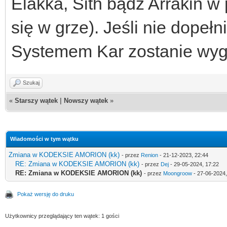
Elakka, Sith bądź Arrakin w
się w grze). Jeśli nie dopeł
Systemem Kar zostanie wyg
Szukaj
«
Starszy wątek
|
Nowszy wątek
»
Wiadomości w tym wątku
Zmiana w KODEKSIE AMORION (kk)
- przez
Renion
- 21-12-2023, 22:44
RE: Zmiana w KODEKSIE AMORION (kk)
- przez
Dej
- 29-05-2024, 17:22
RE: Zmiana w KODEKSIE AMORION (kk)
- przez
Moongroow
- 27-06-2024,
Pokaż wersję do druku
Użytkownicy przeglądający ten wątek: 1 gości