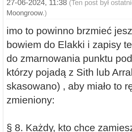
27-06-2024, 11:38
(Ten post był ostat
Moongroow
.)
imo to powinno brzmieć jesz
bowiem do Elakki i zapisy 
do zmarnowania punktu pod
którzy pojadą z Sith lub Arra
skasowano) , aby miało to r
zmieniony:
§ 8. Każdy, kto chce zamie