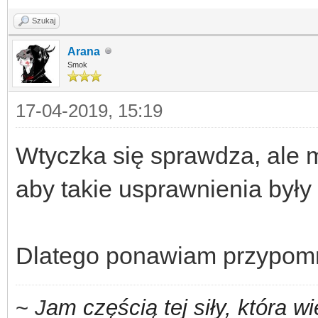
Szukaj
Arana
Smok
17-04-2019, 15:19
Wtyczka się sprawdza, ale m
aby takie usprawnienia były 
Dlatego ponawiam przypom
~
J
am częścią tej siły,
która w