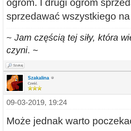
ogrom. I drugi ogrom sprzed
sprzedawać wszystkiego na 
~
J
am częścią tej siły,
która w
czyni
. ~
Szukaj
Szakalina
Cześć.
09-03-2019, 19:24
Może jednak warto poczekać 