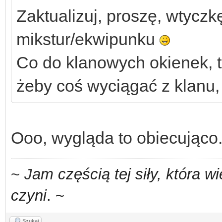
Zaktualizuj, proszę, wtycz
mikstur/ekwipunku
Co do klanowych okienek, 
żeby coś wyciągać z klanu,
Ooo, wygląda to obiecująco.
~
J
am częścią tej siły,
która w
czyni
. ~
Szukaj