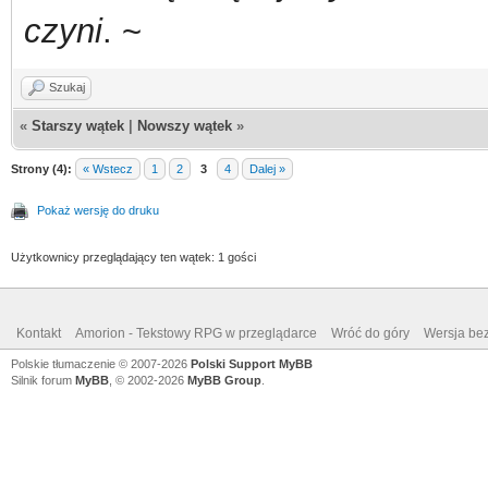
czyni
. ~
Szukaj
«
Starszy wątek
|
Nowszy wątek
»
Strony (4):
« Wstecz
1
2
3
4
Dalej »
Pokaż wersję do druku
Użytkownicy przeglądający ten wątek: 1 gości
Kontakt
Amorion - Tekstowy RPG w przeglądarce
Wróć do góry
Wersja bez
Polskie tłumaczenie © 2007-2026
Polski Support MyBB
Silnik forum
MyBB
, © 2002-2026
MyBB Group
.