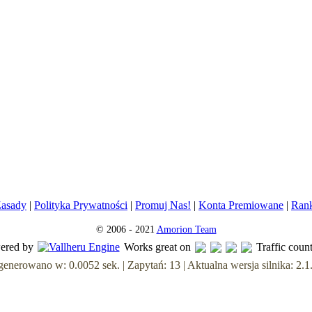
asady
|
Polityka Prywatności
|
Promuj Nas!
|
Konta Premiowane
|
Ran
© 2006 - 2021
Amorion Team
ered by
Works great on
Traffic coun
enerowano w: 0.0052 sek. | Zapytań: 13 | Aktualna wersja silnika: 2.1