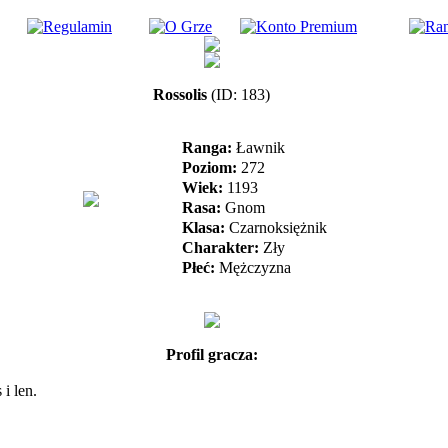
Rossolis
(ID: 183)
Ranga:
Ławnik
Poziom:
272
Wiek:
1193
Rasa:
Gnom
Klasa:
Czarnoksiężnik
Charakter:
Zły
Płeć:
Mężczyzna
Profil gracza:
 i len.