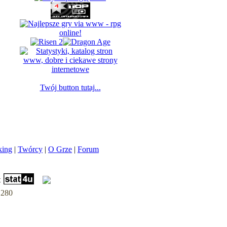
Twój button tutaj...
king
|
Twórcy
|
O Grze
|
Forum
t
.280