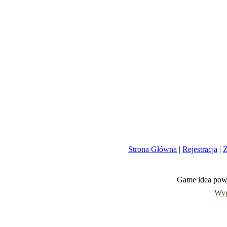
Strona Główna
|
Rejestracja
|
Z
Game idea pow
Wyg