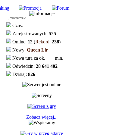
, zachmurzenie
Czas:
Zarejestrowanych:
525
Online:
12
(
Rekord:
238
)
Nowy:
Queen Lir
Nowa tura za ok.
min.
Odwiedzin:
28 641 402
Dzisiaj:
826
Zobacz więcej...