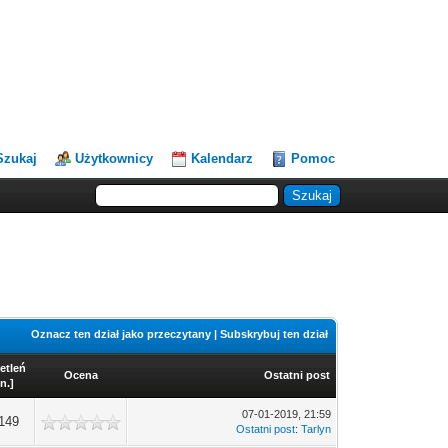
Szukaj
Użytkownicy
Kalendarz
Pomoc
Oznacz ten dział jako przeczytany
|
Subskrybuj ten dział
etleń
Ocena
Ostatni post
n.
]
07-01-2019, 21:59
149
Ostatni post
:
Tarlyn