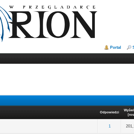
Portal
Wyświ
Odpowiedzi
[
ros
na: 0 na 5 gwiazdek
1
2
3
4
5
1
201,