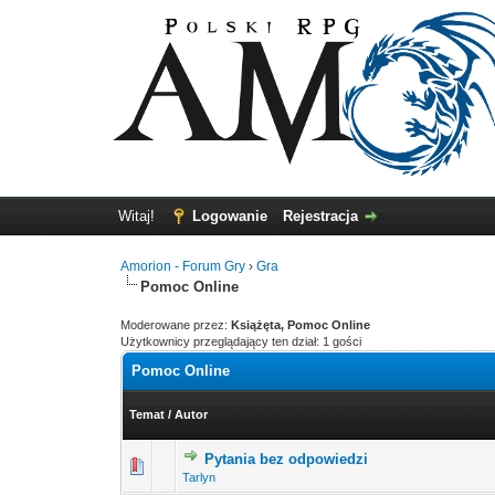
Witaj!
Logowanie
Rejestracja
Amorion - Forum Gry
›
Gra
Pomoc Online
Moderowane przez:
Książęta, Pomoc Online
Użytkownicy przeglądający ten dział: 1 gości
Pomoc Online
Temat
/
Autor
Pytania bez odpowiedzi
0 głosów - średnia oce
Tarlyn