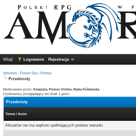
Witaj!
Logowanie
Rejestracja
Amorion - Forum Gry
›
Pomoc
Przedmioty
Moderowane przez:
Książęta, Pomoc Online, Rada Królewska
Użytkownicy przeglądający ten dział: 1 gości
Przedmioty
Temat
/
Autor
Aktualnie nie ma wątków spełniających podane warunki.