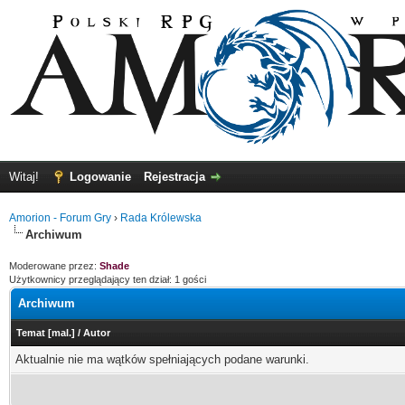
Witaj!
Logowanie
Rejestracja
Amorion - Forum Gry
›
Rada Królewska
Archiwum
Moderowane przez:
Shade
Użytkownicy przeglądający ten dział: 1 gości
Archiwum
Temat
[
mal.
]
/
Autor
Aktualnie nie ma wątków spełniających podane warunki.