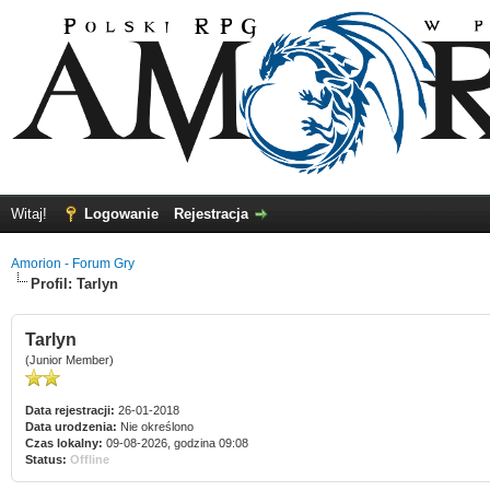
Witaj!
Logowanie
Rejestracja
Amorion - Forum Gry
Profil: Tarlyn
Tarlyn
(Junior Member)
Data rejestracji:
26-01-2018
Data urodzenia:
Nie określono
Czas lokalny:
09-08-2026, godzina 09:08
Status:
Offline