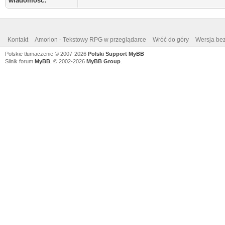
wiadomość:
Kontakt
Amorion - Tekstowy RPG w przeglądarce
Wróć do góry
Wersja bez
Polskie tłumaczenie © 2007-2026
Polski Support MyBB
Silnik forum
MyBB
, © 2002-2026
MyBB Group
.