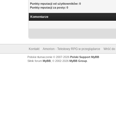
Punkty reputacji od użytkowników: 0
Punkty reputacji za posty: 0
Komentarze
Kontakt
Amorion - Tekstowy RPG w przeglądarce
Wróć do 
Polskie tłumaczenie © 2007-2026
Polski Support MyBB
Silnik forum
MyBB
, © 2002-2026
MyBB Group
.