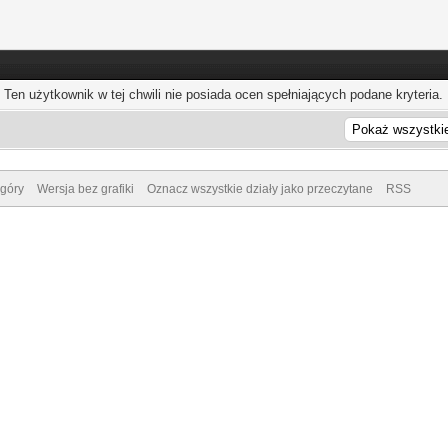
Ten użytkownik w tej chwili nie posiada ocen spełniających podane kryteria.
góry
Wersja bez grafiki
Oznacz wszystkie działy jako przeczytane
RSS