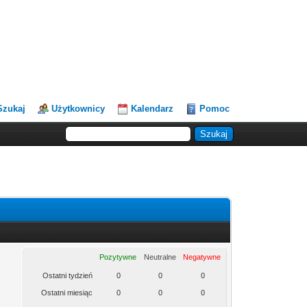
Szukaj
Użytkownicy
Kalendarz
Pomoc
Pozytywne
Neutralne
Negatywne
Ostatni tydzień
0
0
0
Ostatni miesiąc
0
0
0