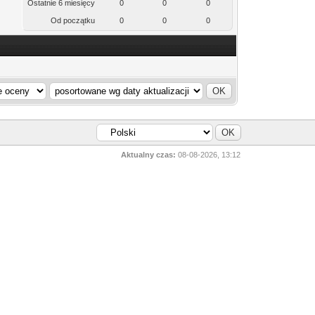
Ostatnie 6 miesięcy
0
0
0
Od początku
0
0
0
Aktualny czas:
08-08-2026, 13:12