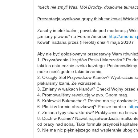
*niech nie zmyli Was, Moi Drodzy, dosłowne tłumac
Prezentacja wynikowa grupy think tankowej Wściek
Zasoby intelektualne, powstałe pod moderacją Wści
„zmiany prawne” na Forum Amorion
http://amorion
Kowal” nadana przez (Herold) dnia 4 maja 2018 r.
Aby nie być gołosłownym przedstawię Wam również
1. Przywrócenie Urzędów Posła i Marszałka? Po dr
taki los ostatecznie czeka każdego. Postanowiliśmy
może nieść godnie takie brzemię.
2. Okrągły Stół Przywódców Klanów? Wyobraźcie sob
płakaliśmy łzami. Ze wzruszenia.
3. Zmiany w walkach klanów? Check! Wojny przed e
4. Promowaliśmy rewolucję w pvp. Gnom mag.
5. Królewski Bukmacher? Renion ma się doskonale, 
6. Plotki w formie obrazkowej? Proszę bardzo:
http
7. Zmiana typy charakterów? Praktycznie na finiszu
8. Duch w Krainie? Nawet najzatwardzialsi malkont
od pracy nad sobą. Taka formuła przynosi kapitalne 
9. Nie ma nic piękniejszego nad wspieranie ubogich