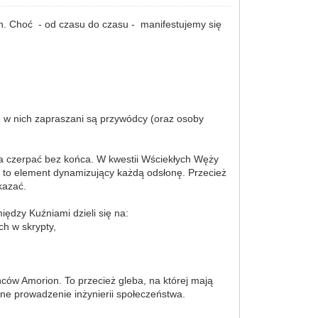
an. Choć - od czasu do czasu - manifestujemy się
łu w nich zapraszani są przywódcy (oraz osoby
a czerpać bez końca. W kwestii Wściekłych Węży
 – to element dynamizujący każdą odsłonę. Przecież
kazać.
iędzy Kuźniami dzieli się na:
h w skrypty,
w Amorion. To przecież gleba, na której mają
ne prowadzenie inżynierii społeczeństwa.