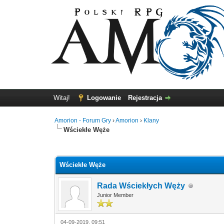
Witaj!
Logowanie
Rejestracja
Amorion - Forum Gry
›
Amorion
›
Klany
Wściekłe Węże
0 głosów - średnia: 0
1
2
3
4
5
Wściekłe Węże
Rada Wściekłych Węży
Junior Member
04-09-2019, 09:51