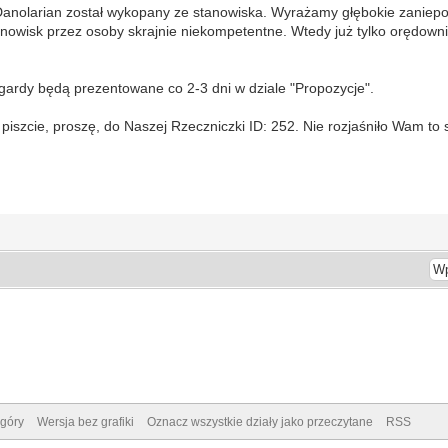
Danolarian został wykopany ze stanowiska. Wyrażamy głębokie zaniepo
owisk przez osoby skrajnie niekompetentne. Wtedy już tylko orędown
ardy będą prezentowane co 2-3 dni w dziale "Propozycje".
 piszcie, proszę, do Naszej Rzeczniczki ID: 252. Nie rozjaśniło Wam to 
góry
Wersja bez grafiki
Oznacz wszystkie działy jako przeczytane
RSS