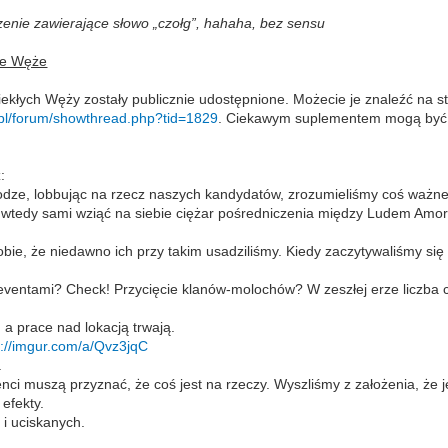
zenie zawierające słowo „czołg”, hahaha, bez sensu
łe Węże
ekłych Węży zostały publicznie udostępnione. Możecie je znaleźć na st
.pl/forum/showthread.php?tid=1829
. Ciekawym suplementem mogą być 
:
odze, lobbując na rzecz naszych kandydatów, zrozumieliśmy coś ważne
 wtedy sami wziąć na siebie ciężar pośredniczenia między Ludem Amorio
ie, że niedawno ich przy takim usadziliśmy. Kiedy zaczytywaliśmy si
ventami? Check! Przycięcie klanów-molochów? W zeszłej erze liczba 
a prace nad lokacją trwają.
s://imgur.com/a/Qvz3jqC
.
enci muszą przyznać, że coś jest na rzeczy. Wyszliśmy z założenia, ż
efekty.
 i uciskanych.