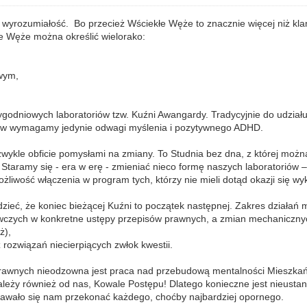
 wyrozumiałość. Bo przecież Wściekłe Węże to znacznie więcej niż kl
łe Węże można określić wielorako:
owym,
utygodniowych laboratoriów tzw. Kuźni Awangardy. Tradycyjnie do udzia
ików wymagamy jedynie odwagi myślenia i pozytywnego ADHD.
ykle obficie pomysłami na zmiany. To Studnia bez dna, z której możn
. Staramy się - era w erę - zmieniać nieco formę naszych laboratoriów
żliwość włączenia w program tych, którzy nie mieli dotąd okazji się wy
ieć, że koniec bieżącej Kuźni to początek następnej. Zakres działań m
wczych w konkretne ustępy przepisów prawnych, a zmian mechanicznyc
ż),
ozwiązań niecierpiących zwłok kwestii.
awnych nieodzowna jest praca nad przebudową mentalności Mieszkańcó
leży również od nas, Kowale Postępu! Dlatego konieczne jest nieustan
awało się nam przekonać każdego, choćby najbardziej opornego.