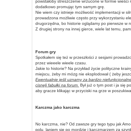
powstałoby streszczenie wrzucone w formie wieści
dodatkowo promując tym samym grę.
Nie wiem czy istnieje możliwość implementacji w si
prowadzona możliwie często przy wykorzystaniu ele
drugorzędna, bo historie oglądamy po pierwsze w n
Z drugiej strony na innej gierce, wiele lat temu, 
Forum gry
Spotkałem się też w przeszłości z sesjami prowadzo
przez wieeele wieele czasu.
Jakie to historie? Na przykład życie polityczne kr
miejscu, żeby mi mózg nie eksplodował ( żeby jesz
Ewentualnie jeśli uznamy za bardzo niefunkcjonaln
cisnęli fabułki na forum.
Był już o tym post i ja się 
aby gracze klikając w przyciski na grze w poszukiwa
Karczma jako karczma
No karczma, nie? Od zawsze gry tego typu jak Amo 
polu, laniem się po mordzie i karczmarzem za szy