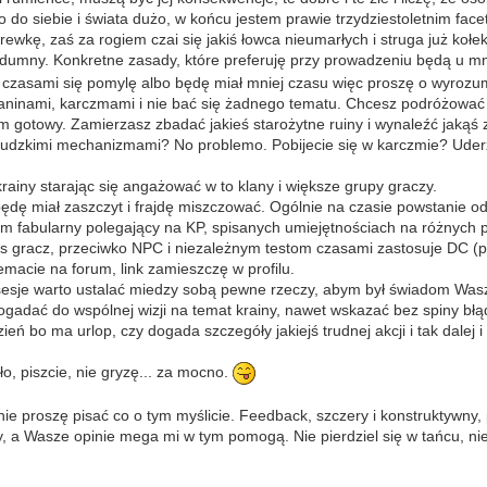
iebie i świata dużo, w końcu jestem prawie trzydziestoletnim facetem
ewkę, zaś za rogiem czai się jakiś łowca nieumarłych i struga już kołe
ć dumny. Konkretne zasady, które preferuję przy prowadzeniu będą u m
 czasami się pomylę albo będę miał mniej czasu więc proszę o wyrozu
isaninami, karczmami i nie bać się żadnego tematu. Chcesz podróżowa
em gotowy. Zamierzasz zbadać jakieś starożytne ruiny i wynaleźć jak
ludzkimi mechanizmami? No problemo. Pobijecie się w karczmie? Uderz
krainy starając się angażować w to klany i większe grupy graczy.
 będę miał zaszczyt i frajdę miszczować. Ogólnie na czasie powstanie o
m fabularny polegający na KP, spisanych umiejętnościach na różnych p
vs gracz, przeciwko NPC i niezależnym testom czasami zastosuje DC (pr
emacie na forum, link zamieszczę w profilu.
esje warto ustalać miedzy sobą pewne rzeczy, abym był świadom Waszy
gadać do wspólnej wizji na temat krainy, nawet wskazać bez spiny błąd
ień bo ma urlop, czy dogada szczegóły jakiejś trudnej akcji i tak dalej 
ło, piszcie, nie gryzę... za mocno.
ie proszę pisać co o tym myślicie. Feedback, szczery i konstruktywn
a Wasze opinie mega mi w tym pomogą. Nie pierdziel się w tańcu, nie