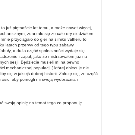
o już piętnaście lat temu, a może nawet więcej,
echanicznym, zdarzało się że całe ery siedziałem
nie przyciągało do gier na silniku valheru to
ilku latach przerwy od tego typu zabawy
 fabuły, a duża część społeczności wydaje się
czenie i zapał, jako że mistrzowałem już na
ych sesji. Będziecie musieli mi na pewno
ci mechanicznej populacji ( której obiecuje nie
y się w jakiejś dobrej historii. Założę się, że część
rosić, aby pomogli mi swoją wyobraźnią i
dać swoją opinię na temat tego co proponuję.