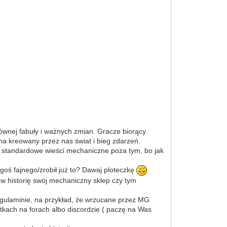
łównej fabuły i ważnych zmian. Gracze biorący
na kreowany przez nas świat i bieg zdarzeń.
ż standardowe wieści mechaniczne poza tym, bo jak
egoś fajnego/zrobił już to? Dawaj ploteczkę
 w historię swój mechaniczny sklep czy tym
egulaminie, na przykład, że wrzucane przez MG
tkach na forach albo discordzie ( paczę na Was