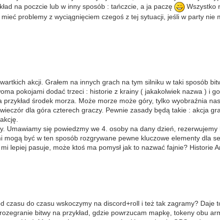
ad na poczcie lub w inny sposób : tańczcie, a ja paczę
Wszystko n
 mieć problemy z wyciągnięciem czegoś z tej sytuacji, jeśli w party ni
tkich akcji. Grałem na innych grach na tym silniku w taki sposób bitwy
dwoma pokojami dodać trzeci : historie z krainy ( jakakolwiek nazwa ) 
a przykład środek morza. Może morze może góry, tylko wyobraźnia nas
ieczór dla góra czterech graczy. Pewnie zasady będą takie : akcja gr
akcję.
. Umawiamy się powiedzmy we 4. osoby na dany dzień, rezerwujemy kilk
ami mogą być w ten sposób rozgrywane pewne kluczowe elementy dla sesj
mi lepiej pasuje, może ktoś ma pomysł jak to nazwać fajnie? Historie
 czasu do czasu wskoczymy na discord+roll i też tak zagramy? Daje t
 rozegranie bitwy na przykład, gdzie powrzucam mapkę, tokeny obu armi