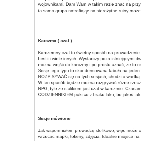
wojownikami. Dam Wam w takim razie znać na przykł
ta sama grupa natrafiając na starożytne ruiny może
Karczma ( czat )
Karczemny czat to świetny sposób na prowadzenie war
bestii i wiele innych. Wystarczy poza istniejącymi 
można wejść do karczmy i po prostu uznać, że to n
Sesje tego typu to skondensowana fabuła na jeden w
ROZPISYWAĆ się na tych sesjach, chodzi o wartką 
W ten sposób będzie można rozgrywać różne rzeczy
RPG, tyle że stolikiem jest czat w karczmie. Czas
CODZIENNIKIEM póki co z braku laku, bo jakoś tak 
Sesje mówione
Jak wspomniałem prowadzę stolikowo, więc może od
wrzucać mapki, tokeny, zdjęcia. Idealne miejsce na