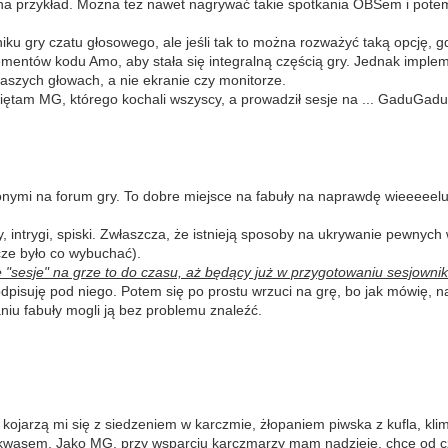
 na przykład. Można też nawet nagrywać takie spotkania OBSem i potem
lniku gry czatu głosowego, ale jeśli tak to można rozważyć taką opcję,
mentów kodu Amo, aby stała się integralną częścią gry. Jednak imple
aszych głowach, a nie ekranie czy monitorze.
pamiętam MG, którego kochali wszyscy, a prowadził sesje na ... GaduGad
nymi na forum gry. To dobre miejsce na fabuły na naprawdę wieeeeelu 
ainy, intrygi, spiski. Zwłaszcza, że istnieją sposoby na ukrywanie pew
cze było co wybuchać).
e "sesje" na grze to do czasu, aż będący już w przygotowaniu sesjow
podpisuję pod niego. Potem się po prostu wrzuci na grę, bo jak mówię, 
niu fabuły mogli ją bez problemu znaleźć.
kojarzą mi się z siedzeniem w karczmie, żłopaniem piwska z kufla, kl
nkwasem. Jako MG, przy wsparciu karczmarzy mam nadzieję, chcę od cz