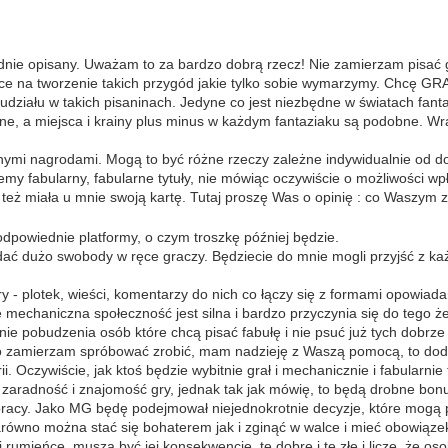
adnie opisany. Uważam to za bardzo dobrą rzecz! Nie zamierzam pisać go
e na tworzenie takich przygód jakie tylko sobie wymarzymy. Chcę GRA
udziału w takich pisaninach. Jedyne co jest niezbędne w światach fanta
rne, a miejsca i krainy plus minus w każdym fantaziaku są podobne. W
nymi nagrodami. Mogą to być różne rzeczy zależne indywidualnie od d
my fabularny, fabularne tytuły, nie mówiąc oczywiście o możliwości wpły
też miała u mnie swoją kartę. Tutaj proszę Was o opinię : co Waszym
odpowiednie platformy, o czym troszkę później będzie.
dać dużo swobody w ręce graczy. Będziecie do mnie mogli przyjść z każd
 plotek, wieści, komentarzy do nich co łączy się z formami opowiadani
e mechaniczna społeczność jest silna i bardzo przyczynia się do tego ż
ie pobudzenia osób które chcą pisać fabułę i nie psuć już tych dobrze 
 zamierzam spróbować zrobić, mam nadzieję z Waszą pomocą, to dodanie
ii. Oczywiście, jak ktoś będzie wybitnie grał i mechanicznie i fabularni
zaradność i znajomość gry, jednak tak jak mówię, to będą drobne bonusy
acy. Jako MG będę podejmował niejednokrotnie decyzje, które mogą pod
zarówno można stać się bohaterem jak i zginąć w walce i mieć obowiąze
 i rumieńce, muszą być jej konsekwencje, te dobre i te złe i liczę, że