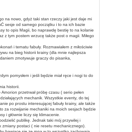
 na nowo, gdyż taki stan rzeczy jaki jest daje mi
Ć sesje od samego początku i to na ich bazie
sy to opis Magii, bo naprawdę bestię to na kolanie
raz z tym postem wrzucę także post o magii. Miłego
okonań i tematu fabuły. Rozmawiałem z miłościwie
wu na bieg historii krainy (dla mnie najlepsza
 zdaniem zmotywuje graczy do pisanka,
ym pomysłem i jeśli będzie miał ręce i nogi to do
a historii.
e Amorion przetrwał próbę czasu ( serio pełen
działających mechanik. Wszystkie eventy, do tej
 po prostu interesującej fabuły krainy, ale także
e to za rozwijanie mechaniki na moich sesjach będzie
 i głównie liczy się klimacenie.
zielić publikę. Jednak taki mój przywilej i
k zmiany postaci ( nie resetu mechanicznego).
 osoby bawiące się ze mną w to wszystko zachowają