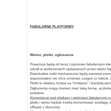
FABULARNE PLATFORMY
Wieści, plotki, ogłoszenia
Powyższe będą od teraz częściowo fabularnymi eleme
udział w wydarzeniach opisywanych przez wieści bę
Ewentualne notki mechaniczne będą zamieszczane na
wspominałem nie chce zmieniać czegoś co lubicie,
Plotki to świetny motyw na "mniejsze" i bardziej pe
Ogłoszenia mogą również mieć taką formę, aczkolwi
podobne.
Komentarze pod plotkami i wieściami fabularnymi na
plotki i wieści będzie trzeba komentować wcielają
offtopie z discorda).