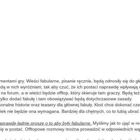
ntami gry. Wieści fabularne, pisanie ręcznie, będą odnosiły się do g
dą w nich wyróżniani, tak aby czuć, że ich postaci naprawdę wpływają 
 forum, a w wieści będzie offtop, który skieruje tam graczy. Będą te
 tylko dodać fabułę i tam obowiązywać będą dotychczasowe zasady.
rsonalne historie oraz teasery dla głównej fabuły. Ktoś chce dokonać cz
ek nie będzie ona wymagana. Bardziej dla chętnych, co to lubią ubrać
prawdę ładnie proszę o to aby były fabularne.
Myślimy jak to ująć w r
c się w postać. Offtopowe rozmowy można prowadzić w odpowiednich wą