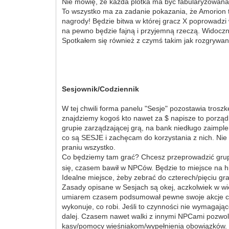
Nie mówię, że każda plotka ma być fabularyzowana,
To wszystko ma za zadanie pokazania, że Amorion to 
nagrody! Będzie bitwa w której gracz X poprowadzi
na pewno będzie fajną i przyjemną rzeczą. Widoczn
Spotkałem się również z czymś takim jak rozgrywani
Sesjownik/Codziennik
W tej chwili forma panelu "Sesje" pozostawia tros
znajdziemy kogoś kto nawet za $ napisze to porządn
grupie zarządzającej grą, na bank niedługo zaimple
co są SESJE i zachęcam do korzystania z nich. Nie 
praniu wszystko.
Co będziemy tam grać? Chcesz przeprowadzić grupo
się, czasem bawił w NPCów. Będzie to miejsce na h
Idealne miejsce, żeby zebrać do czterech/pięciu gra
Zasady opisane w Sesjach są okej, aczkolwiek w w
umiarem czasem podsumował pewne swoje akcje czy n
wykonuje, co robi. Jeśli to czynności nie wymagając
dalej. Czasem nawet walki z innymi NPCami pozwolę
kasy/pomocy wieśniakom/wypełnienia obowiązków. B