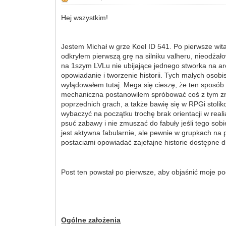
Hej wszystkim!
Jestem Michał w grze Koel ID 541. Po pierwsze wit
odkryłem pierwszą grę na silniku valheru, nieodża
na 1szym LVLu nie ubijające jednego stworka na are
opowiadanie i tworzenie historii. Tych małych osobi
wylądowałem tutaj. Mega się cieszę, że ten sposób z
mechaniczna postanowiłem spróbować coś z tym zr
poprzednich grach, a także bawię się w RPGi stoli
wybaczyć na początku trochę brak orientacji w reali
psuć zabawy i nie zmuszać do fabuły jeśli tego sobie
jest aktywna fabularnie, ale pewnie w grupkach na 
postaciami opowiadać zajefajne historie dostępne d
Post ten powstał po pierwsze, aby objaśnić moje po
Ogólne założenia