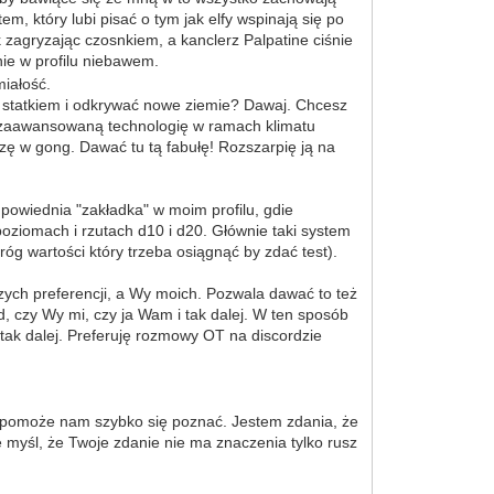
, który lubi pisać o tym jak elfy wspinają się po
k zagryzając czosnkiem, a kanclerz Palpatine ciśnie
nie w profilu niebawem.
miałość.
ć statkiem i odkrywać nowe ziemie? Dawaj. Chcesz
ąś zaawansowaną technologię w ramach klimatu
ę w gong. Dawać tu tą fabułę! Rozszarpię ją na
dpowiednia "zakładka" w moim profilu, gdie
oziomach i rzutach d10 i d20. Głównie taki system
óg wartości który trzeba osiągnąć by zdać test).
ch preferencji, a Wy moich. Pozwala dawać to też
, czy Wy mi, czy ja Wam i tak dalej. W ten sposób
i tak dalej. Preferuję rozmowy OT na discordzie
y, pomoże nam szybko się poznać. Jestem zdania, że
 myśl, że Twoje zdanie nie ma znaczenia tylko rusz