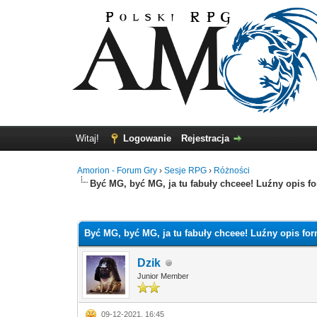
Witaj!
Logowanie
Rejestracja
Amorion - Forum Gry
›
Sesje RPG
›
Różności
Być MG, być MG, ja tu fabuły chceee! Luźny opis f
0 głosów - średnia: 0
1
2
3
4
5
Być MG, być MG, ja tu fabuły chceee! Luźny opis fo
Dzik
Junior Member
09-12-2021, 16:45