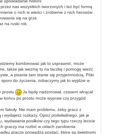
 opowiadanie historii.
i przez nas wszystkich tworzonych i też być formą
ienie o nich w wieści i zrobienie z nich herosów
rowania się na grze.
z na ruski rok.
 będziemy kombinować jak to usprawnić, może
one, także jak wezmę to na taczkę i pomogę wieźć
ste, a pisanie tam stanie się przyjemnością. Póki
a sporo do życzenia, zobaczymy jak to wyjdzie w
o prostu
Ja będę nadzorował, czasem wtrącał
a w końcu po prostu może wypraw czy przygód.
em fabuły. Nie mam problemu, żeby gracz z
 i wydajesz rozkazy. Opisz podwładnego, jak je
u, wydawania posiłków czy tego typu rzeczy lecicie
ch graczy ma rozbić w celach zarobienia
adku gracze prowadzą postaci, które są świetnymi