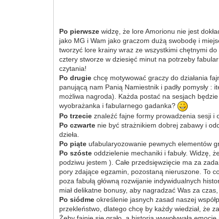
Po pierwsze
widzę, że lore Amorionu nie jest dokł
jako MG i Wam jako graczom dużą swobodę i miejsc
tworzyć lore krainy wraz ze wszystkimi chętnymi do 
cztery stworze w dziesięć minut na potrzeby fabula
czytania!
Po drugie
chcę motywować graczy do działania faj
panującą nam Panią Namiestnik i padły pomysły : ite
możliwa nagroda). Każda postać na sesjach będzie 
wyobrażanka i fabularnego gadanka?
Po trzecie
znaleźć fajne formy prowadzenia sesji i 
Po czwarte
nie być strażnikiem dobrej zabawy i od
dzieła.
Po piąte
ufabularyozowanie pewnych elementów gry -
Po szóste
oddzielenie mechaniki i fabuły. Widzę, ż
podziwu jestem ). Całe przedsięwzięcie ma za zadan
pory zdające egzamin, pozostaną nieruszone. To co
poza fabułą główną rozwijanie indywidualnych histor
miał delikatne bonusy, aby nagradzać Was za czas, 
Po siódme
określenie jasnych zasad naszej współpr
przekleństwo, dlatego chcę by każdy wiedział, że 
Żeby fajnie się grało, a historia wywoływała emocje