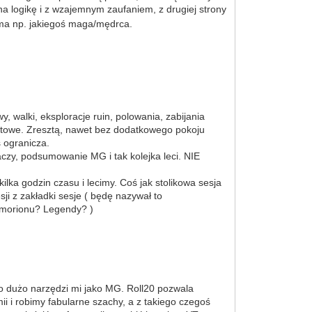
a logikę i z wzajemnym zaufaniem, z drugiej strony
e ma np. jakiegoś maga/mędrca.
, walki, eksploracje ruin, polowania, zabijania
i gotowe. Zresztą, nawet bez dodatkowego pokoju
 ogranicza.
aczy, podsumowanie MG i tak kolejka leci. NIE
a godzin czasu i lecimy. Coś jak stolikowa sesja
i z zakładki sesje ( będę nazywał to
 Amorionu? Legendy? )
o dużo narzędzi mi jako MG. Roll20 pozwala
i i robimy fabularne szachy, a z takiego czegoś