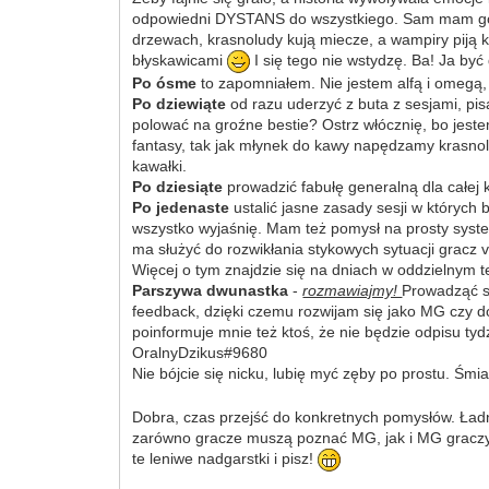
odpowiedni DYSTANS do wszystkiego. Sam mam go do s
drzewach, krasnoludy kują miecze, a wampiry piją kr
błyskawicami
I się tego nie wstydzę. Ba! Ja by
Po ósme
to zapomniałem. Nie jestem alfą i omegą,
Po dziewiąte
od razu uderzyć z buta z sesjami, p
polować na groźne bestie? Ostrz włócznię, bo jest
fantasy, tak jak młynek do kawy napędzamy krasno
kawałki.
Po dziesiąte
prowadzić fabułę generalną dla całej 
Po jedenaste
ustalić jasne zasady sesji w których
wszystko wyjaśnię. Mam też pomysł na prosty syste
ma służyć do rozwikłania stykowych sytuacji gracz 
Więcej o tym znajdzie się na dniach w oddzielnym t
Parszywa dwunastka
-
rozmawiajmy!
Prowadząć s
feedback, dzięki czemu rozwijam się jako MG czy do
poinformuje mnie też ktoś, że nie będzie odpisu tydz
OralnyDzikus#9680
Nie bójcie się nicku, lubię myć zęby po prostu. Śmia
Dobra, czas przejść do konkretnych pomysłów. Ładn
zarówno gracze muszą poznać MG, jak i MG graczy, 
te leniwe nadgarstki i pisz!