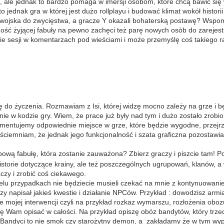
 ale jednak to bardzo pomaga w imersji osobom, które chcą bawić się w
jednak gra w której jest dużo rollplayu i budować klimat wokół histori
 wojska do zwycięstwa, a gracze Y okazali bohaterską postawę? Wspomn
ość żyjącej fabuły na pewno zachęci też parę nowych osób do zarejest
e sesji w komentarzach pod wieściami i może przemyślę coś takiego ra
zkę do życzenia. Rozmawiam z Isi, której widzę mocno zależy na grze i
ie w kodzie gry. Wiem, że prace już były nad tym i dużo zostało zrobi
mentujemy odpowiednie miejsce w grze, które będzie wygodne, przejrzy
ściemniam, że jednak jego funkcjonalność i szata graficzna pozostawi
wą fabułę, która zostanie zauważona? Zbierz graczy i piszcie tam! P
istorie dotyczące krainy, ale też poszczególnych ugrupowań, klanów, 
czy i zrobić coś ciekawego.
ielu przypadkach nie będziecie musieli czekać na mnie z kontynuowani
apisał jakieś kwestie i działanie NPCów. Przykład : dowodzisz armią
e mojej interwencji czyli na przykład rozkaz wymarszu, rozłożenia oboz
 Wam opisać w całości. Na przykład opiszę obóz bandytów, który trze
andyci to nie smok czy starożytny demon, a zakładamy że w tym wyp