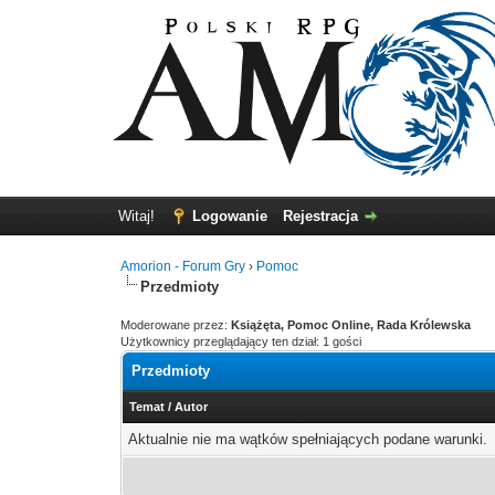
Witaj!
Logowanie
Rejestracja
Amorion - Forum Gry
›
Pomoc
Przedmioty
Moderowane przez:
Książęta, Pomoc Online, Rada Królewska
Użytkownicy przeglądający ten dział: 1 gości
Przedmioty
Temat
/
Autor
Aktualnie nie ma wątków spełniających podane warunki.