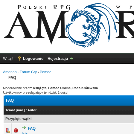
Witaj!
Logowanie
Rejestracja
Amorion - Forum Gry
›
Pomoc
FAQ
Moderowane przez:
Książęta, Pomoc Online, Rada Królewska
Użytkownicy przeglądający ten dział: 1 gości
FAQ
Temat
[
mal.
]
/
Autor
Przypięte wątki
FAQ
0 głosów - średnia ocena: 0 na 5 gwiazdek
1
2
3
4
5
Istis