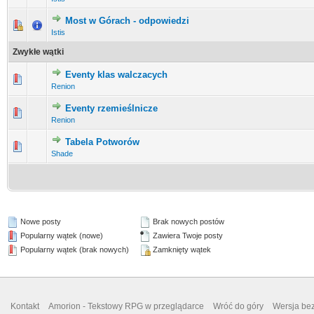
Most w Górach - odpowiedzi
0 głosów - średnia ocena: 0 na 5 gwiazdek
1
2
3
4
5
Istis
Zwykłe wątki
Eventy klas walczacych
0 głosów - średnia ocena: 0 na 5 gwiazdek
1
2
3
4
5
Renion
Eventy rzemieślnicze
0 głosów - średnia ocena: 0 na 5 gwiazdek
1
2
3
4
5
Renion
Tabela Potworów
0 głosów - średnia ocena: 0 na 5 gwiazdek
1
2
3
4
5
Shade
Nowe posty
Brak nowych postów
Popularny wątek (nowe)
Zawiera Twoje posty
Popularny wątek (brak nowych)
Zamknięty wątek
Kontakt
Amorion - Tekstowy RPG w przeglądarce
Wróć do góry
Wersja bez