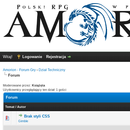
Witaj!
Logowanie
Rejestracja
Amorion - Forum Gry
›
Dział Techniczny
Forum
Moderowane przez:
Książęta
Użytkownicy przeglądający ten dział: 1 gości
Forum
Temat
/
Autor
Brak styli CSS
0 głosów - średnia ocena: 0 na 5 gwiazdek
1
2
3
4
5
Gimble