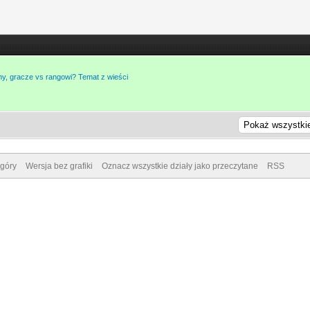
ny, gracze vs rangowi? Temat z wieści
góry
Wersja bez grafiki
Oznacz wszystkie działy jako przeczytane
RSS