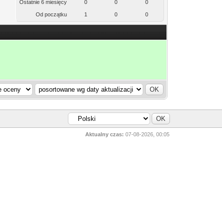
Ostatnie 6 miesięcy
0
0
0
Od początku
1
0
0
Aktualny czas:
07-08-2026, 00:05