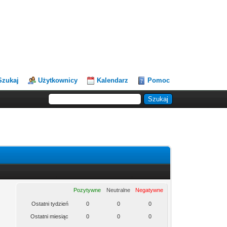
Szukaj
Użytkownicy
Kalendarz
Pomoc
Pozytywne
Neutralne
Negatywne
Ostatni tydzień
0
0
0
Ostatni miesiąc
0
0
0