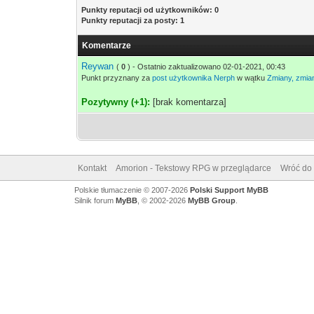
Punkty reputacji od użytkowników: 0
Punkty reputacji za posty: 1
Komentarze
Reywan
(
0
) - Ostatnio zaktualizowano 02-01-2021, 00:43
Punkt przyznany za
post użytkownika Nerph
w wątku
Zmiany, zmia
Pozytywny (+1):
[brak komentarza]
Kontakt
Amorion - Tekstowy RPG w przeglądarce
Wróć do 
Polskie tłumaczenie © 2007-2026
Polski Support MyBB
Silnik forum
MyBB
, © 2002-2026
MyBB Group
.