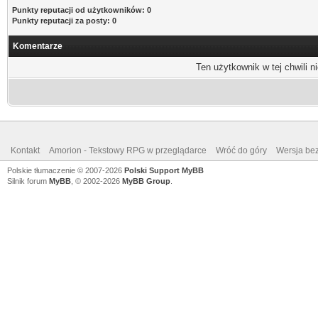
Punkty reputacji od użytkowników: 0
Punkty reputacji za posty: 0
Komentarze
Ten użytkownik w tej chwili n
Kontakt
Amorion - Tekstowy RPG w przeglądarce
Wróć do góry
Wersja bez
Polskie tłumaczenie © 2007-2026
Polski Support MyBB
Silnik forum
MyBB
, © 2002-2026
MyBB Group
.