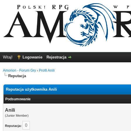
Witaj!
Logowanie
Rejestracja
Amorion - Forum Gry
›
Profil Anili
Reputacja
Reputacja użytkownika Anili
Podsumowanie
Anili
(Junior Member)
0
Reputacja: