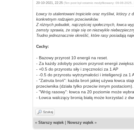
20-10-2021, 22:25
(Ten post był ostatnio modyfikowany: 09-08-2025,
Łowcy to utalentowani tropiciele oraz myśliwi, którzy 
konkretnym rodzajem przeciwników.
Z różnych pobudek, najczęściej społecznych, łowca wy
zemsty sprawia, że staje się on niezwykle niebezpieczn
Trudno jednoznacznie określić, które rasy posiadają na
Cechy:
- Bazowy przyrost 10 energii na reset.
- Za każdy zdobyty poziom przyrost energii zwiększa
- +0.5 do przyrostu siły i zręczności za 1 AP
- -0.5 do przyrostu wytrzymałości i inteligencji za 1 
- "Zatruta broń": każda broń jakiej używa łowca st
przeciwnika (działa tylko przeciw innym postaciom).
- "Wróg rasowy": łowca na 20 poziomie może wybr
- Łowca walczący bronią białą może korzystać z dw
Szukaj
«
Starszy wątek
|
Nowszy wątek
»