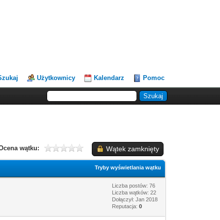
Szukaj
Użytkownicy
Kalendarz
Pomoc
Ocena wątku:
Wątek zamknięty
Tryby wyświetlania wątku
Liczba postów: 76
Liczba wątków: 22
Dołączył: Jan 2018
Reputacja:
0