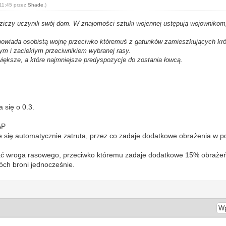
 11:45 przez
Shade
.)
z dziczy uczynili swój dom. W znajomości sztuki wojennej ustępują wojownikom
powiada osobistą wojnę przeciwko któremuś z gatunków zamieszkujących król
ym i zaciekłym przeciwnikiem wybranej rasy.
jwiększe, a które najmniejsze predyspozycje do zostania łowcą.
 się o 0.3.
AP
aje się automatycznie zatruta, przez co zadaje dodatkowe obrażenia w p
ać wroga rasowego, przeciwko któremu zadaje dodatkowe 15% obraże
óch broni jednocześnie.