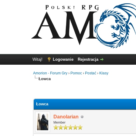
Witaj!
Logowanie
Rejestracja
Amorion - Forum Gry
›
Pomoc
›
Postać
›
Klasy
Łowca
głosów - średnia: 0
Łowca
Danolarian
Member