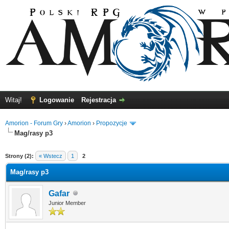
Witaj!
Logowanie
Rejestracja
Amorion - Forum Gry
›
Amorion
›
Propozycje
Mag/rasy p3
0
Strony (2):
« Wstecz
1
2
Mag/rasy p3
Gafar
Junior Member