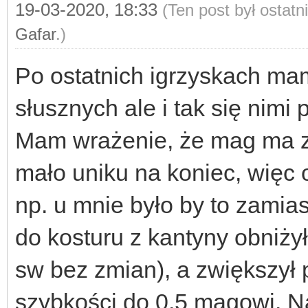
19-03-2020, 18:33
(Ten post był ostat
Gafar
.)
Po ostatnich igrzyskach mam
słusznych ale i tak się nimi 
Mam wrażenie, że mag ma za
mało uniku na koniec, więc 
np. u mnie było by to zamias
do kosturu z kantyny obniży
sw bez zmian), a zwiększył 
szybkości do 0.5 magowi. Na