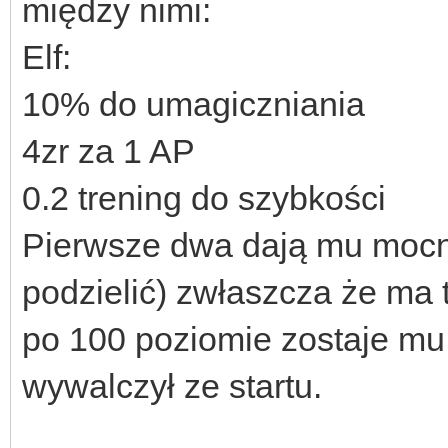
między nimi:
Elf:
10% do umagiczniania
4zr za 1 AP
0.2 trening do szybkości
Pierwsze dwa dają mu mocny
podzielić) zwłaszcza że ma 
po 100 poziomie zostaje mu 
wywalczył ze startu.