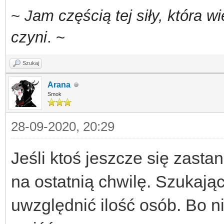
~
J
am częścią tej siły,
która w
czyni
. ~
Szukaj
Arana
Smok
28-09-2020, 20:29
Jeśli ktoś jeszcze się zastan
na ostatnią chwilę. Szukaj
uwzględnić ilość osób. Bo n