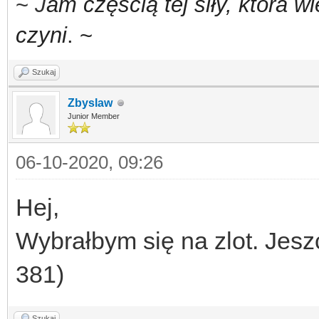
~
J
am częścią tej siły,
która w
czyni
. ~
Szukaj
Zbyslaw
Junior Member
06-10-2020, 09:26
Hej,
Wybrałbym się na zlot. Jesz
381)
Szukaj