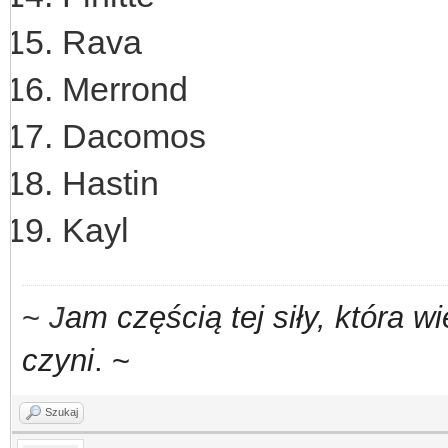
Rava
Merrond
Dacomos
Hastin
Kayl
~
J
am częścią tej siły,
która w
czyni
. ~
Szukaj