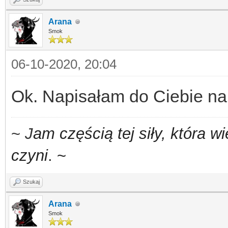
Arana
Smok
06-10-2020, 20:04
Ok. Napisałam do Ciebie n
~
J
am częścią tej siły,
która w
czyni
. ~
Szukaj
Arana
Smok