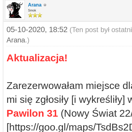
Arana
Smok
05-10-2020, 18:52
(Ten post był ostat
Arana
.)
Aktualizacja!
Zarezerwowałam miejsce d
mi się zgłosiły [i wykreśliły]
Pawilon 31
(Nowy Świat 22
[https://goo.gl/maps/Tsd