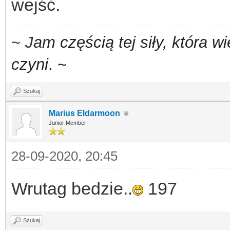
wejść.
~
J
am częścią tej siły,
która w
czyni
. ~
Szukaj
Marius Eldarmoon
Junior Member
28-09-2020, 20:45
Wrutag bedzie..
197
Szukaj