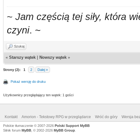
~
J
am częścią tej siły,
która w
czyni
. ~
Szukaj
«
Starszy wątek
|
Nowszy wątek
»
Strony (2):
1
2
Dalej »
Pokaż wersję do druku
Użytkownicy przeglądający ten wątek: 1 gości
Kontakt
Amorion - Tekstowy RPG w przeglądarce
Wróć do góry
Wersja bez
Polskie tłumaczenie © 2007-2026
Polski Support MyBB
Silnik forum
MyBB
, © 2002-2026
MyBB Group
.