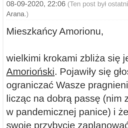
08-09-2020, 22:06
(Ten post był ostat
Arana
.)
Mieszkańcy Amorionu,
wielkimi krokami zbliża się j
Amorioński
. Pojawiły się gł
ograniczać Wasze pragnieni
licząc na dobrą passę (nim
w pandemicznej panice) i ż
swoje przybycie zaplanować