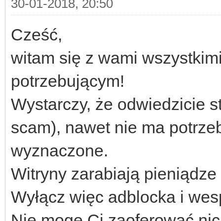
30-01-2018, 20:50
Cześć,
witam się z wami wszystkim
potrzebującym!
Wystarczy, że odwiedzicie s
scam), nawet nie ma potrzeb
wyznaczone.
Witryny zarabiają pieniądze 
Wyłącz więc adblocka i wesp
Nie mogę Ci zaoferować nic 