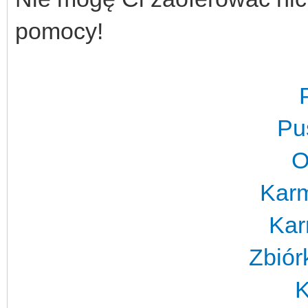
pomocy!
Pu
O
Karm
Kar
Zbiór
K