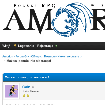
Witaj!
Logowanie
Rejestracja
Amorion - Forum Gry
›
Off-topic
›
Rozmowy Niekontrolowane :)
Możesz pomóc, nic nie tracąc!
5
Możesz pomóc, nic nie tracąc!
Cain
Junior Member