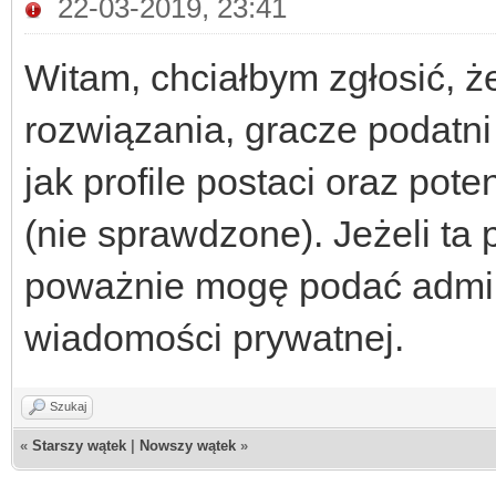
22-03-2019, 23:41
Witam, chciałbym zgłosić, ż
rozwiązania, gracze podatni
jak profile postaci oraz pot
(nie sprawdzone). Jeżeli ta
poważnie mogę podać admini
wiadomości prywatnej.
Szukaj
«
Starszy wątek
|
Nowszy wątek
»