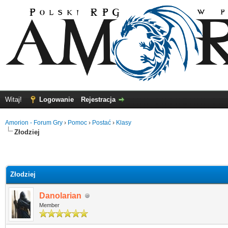
Witaj!
Logowanie
Rejestracja
Amorion - Forum Gry
›
Pomoc
›
Postać
›
Klasy
Złodziej
Złodziej
Danolarian
Member