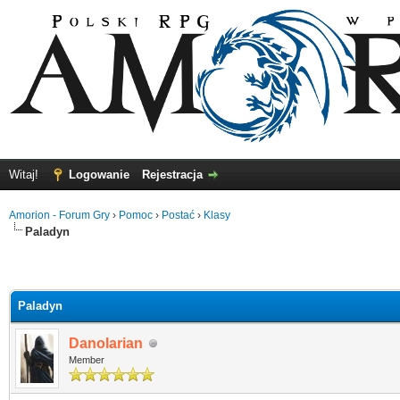
Witaj!
Logowanie
Rejestracja
Amorion - Forum Gry
›
Pomoc
›
Postać
›
Klasy
Paladyn
Paladyn
Danolarian
Member