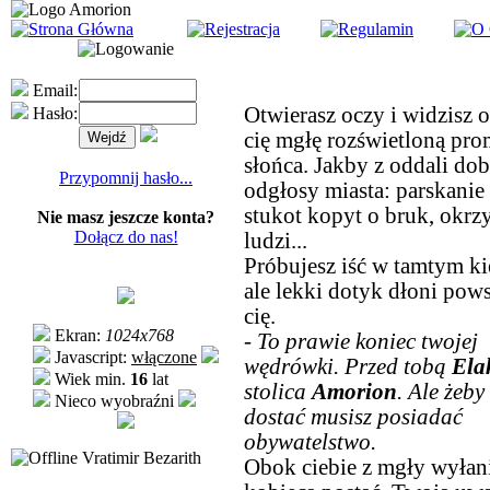
Email:
Otwierasz oczy i widzisz o
Hasło:
cię mgłę rozświetloną pro
słońca. Jakby z oddali dob
Przypomnij hasło...
odgłosy miasta: parskanie
stukot kopyt o bruk, okrz
Nie masz jeszcze konta?
Dołącz do nas!
ludzi...
Próbujesz iść w tamtym ki
ale lekki dotyk dłoni pow
cię.
Ekran:
1024x768
- To prawie koniec twojej
Javascript:
włączone
wędrówki. Przed tobą
Ela
Wiek min.
16
lat
stolica
Amorion
. Ale żeby
Nieco wyobraźni
dostać musisz posiadać
obywatelstwo.
Vratimir Bezarith
Obok ciebie z mgły wyłani