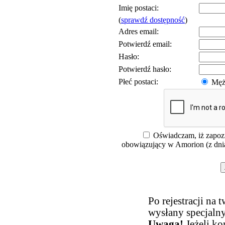
Imię postaci:
(
sprawdź dostępność
)
Adres email:
Potwierdź email:
Hasło:
Potwierdź hasło:
Płeć postaci:
Męż
Oświadczam, iż zapozn
obowiązujący w Amorion (z dn
Po rejestracji na 
wysłany specjalny
Uwaga!
Jeżeli kor