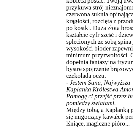
kobieca postać. Twoją uw
przykuwa strój nieznajome
czerwona suknia opinając
krągłości, rozcięta z przod
po kostki. Duża złota bro
kształcie cyfr sześć i dzie
splecionych ze sobą spina 
wysokości bioder zapewni
minimum przyzwoitości. C
dopełnia fantazyjna fryzur
bystre spojrzenie brązowy
czekolada oczu.
- Jestem Suna, Najwyższa
Kapłanka Królestwa Amor
Pomogę ci przejść przez 
pomiedzy światami.
Między tobą, a Kapłanką 
się migoczący kawałek pe
lśniące, magiczne pióro...