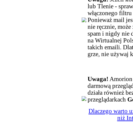
lub Tlenie - spra
włączonego filtr
Ponieważ mail jes
nie ręcznie, może
spam i nigdy nie 
na Wirtualnej Pol
takich emaili. Dl
grze, nie używaj 
Uwaga!
Amorion 
darmową przeglą
działa również b
przeglądarkach
G
Dlaczego warto u
niż In