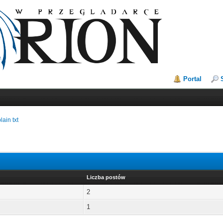
Portal
lain txt
Liczba postów
2
1