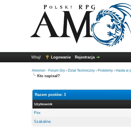
Witaj!
Logowanie
Rejestracja
Amorion - Forum Gry
›
Dział Techniczny
›
Problemy
›
Hasła w p
Kto napisał?
Razem postów: 3
Użytkownik
Pirx
Szakalina