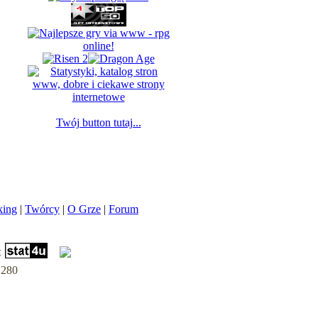
Twój button tutaj...
king
|
Twórcy
|
O Grze
|
Forum
t
.280