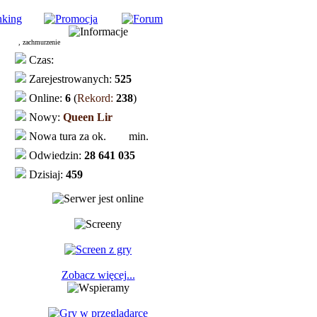
, zachmurzenie
Czas:
Zarejestrowanych:
525
Online:
6
(
Rekord:
238
)
Nowy:
Queen Lir
Nowa tura za ok.
min.
Odwiedzin:
28 641 035
Dzisiaj:
459
Zobacz więcej...