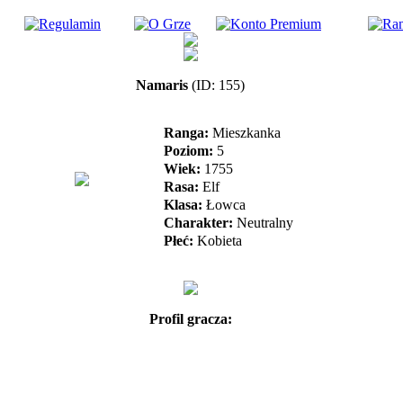
Namaris
(ID: 155)
Ranga:
Mieszkanka
Poziom:
5
Wiek:
1755
Rasa:
Elf
Klasa:
Łowca
Charakter:
Neutralny
Płeć:
Kobieta
Profil gracza: