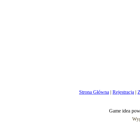
Strona Główna
|
Rejestracja
|
Z
Game idea pow
Wyg