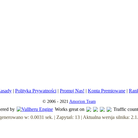
asady
|
Polityka Prywatności
|
Promuj Nas!
|
Konta Premiowane
|
Ran
© 2006 - 2021
Amorion Team
ered by
Works great on
Traffic coun
enerowano w: 0.0031 sek. | Zapytań: 13 | Aktualna wersja silnika: 2.1