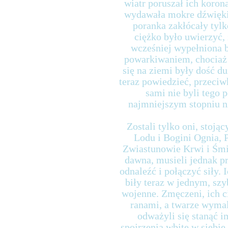
wiatr poruszał ich koron
wydawała mokre dźwięki
poranka zakłócały tylk
ciężko było uwierzyć, 
wcześniej wypełniona 
powarkiwaniem, chociaż 
się na ziemi były dość d
teraz powiedzieć, przeciw
sami nie byli tego
najmniejszym stopniu ni
Zostali tylko oni, stoją
Lodu i Bogini Ognia, P
Zwiastunowie Krwi i Śmie
dawna, musieli jednak pr
odnaleźć i połączyć siły. 
biły teraz w jednym, sz
wojenne. Zmęczeni, ich 
ranami, a twarze wymal
odważyli się stanąć i
spojrzenia wbite w siebie