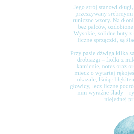
Jego strój stanowi długi
przeszywany srebrnymi 
runiczne wzory. Na dłoni
bez palców, ozdobion
Wysokie, solidne buty z 
liczne sprzączki, są ś
Przy pasie dźwiga kilka 
drobiazgi – fiolki z mi
kamienie, notes oraz orę
miecz o wytartej rękojeś
okazale, lśniąc błękit
głowicy, lecz liczne podró
nim wyraźne ślady – ry
niejednej pr