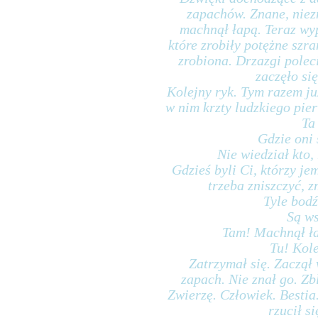
zapachów. Znane, niez
machnął łapą. Teraz wy
które zrobiły potężne szr
zrobiona. Drzazgi poleci
zaczęło si
Kolejny ryk. Tym razem ju
w nim krzty ludzkiego pierw
Ta
Gdzie oni 
Nie wiedział kto,
Gdzieś byli Ci, którzy jem
trzeba zniszczyć, z
Tyle bodź
Są ws
Tam! Machnął ła
Tu! Kole
Zatrzymał się. Zaczął
zapach. Nie znał go. Zbl
Zwierzę. Człowiek. Bestia.
rzucił si