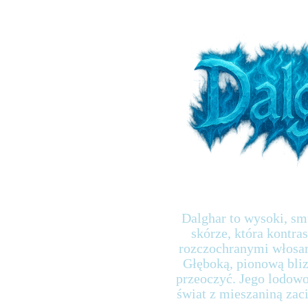
Dalghar to wysoki, sm
skórze, która kontra
rozczochranymi włosam
Głęboką, pionową bli
przeoczyć. Jego lodowo
świat z mieszaniną zaci