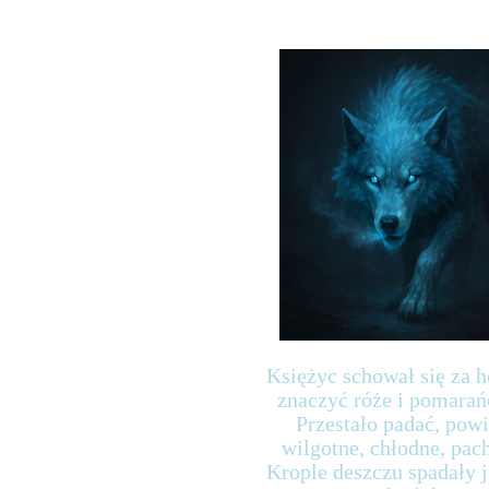
Księżyc schował się za h
znaczyć róże i pomarań
Przestało padać, powi
wilgotne, chłodne, pac
Krople deszczu spadały j