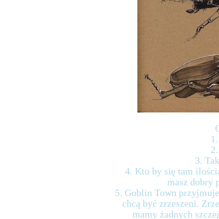
1.
2.
3. Tak
4. Kto by się tam ilośc
masz dobry p
5. Goblin Town przyjmuje 
chcą być zrzeszeni. Zrz
mamy żadnych szcze