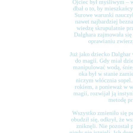
Ojciec był myśliwym – 
dbał o to, by mieszkańcy
Surowe warunki nauczył
nawet najbardziej bezna
wiedzę skrupulatnie p
Dalghara zajmowała si
oprawianiu zwierz
Już jako dziecko Dalghar
do magii. Gdy miał dzies
manipulować wodą, śnie
oka był w stanie zami
niczym włócznia sopel.
rokiem, a ponieważ w wi
magii, rozwijał ją insty
metodę pr
Wszystko zmieniło się p
obudził się, odkrył, że 
zniknęli. Nie pozostał 
nigdy nie istnieli. Ich do