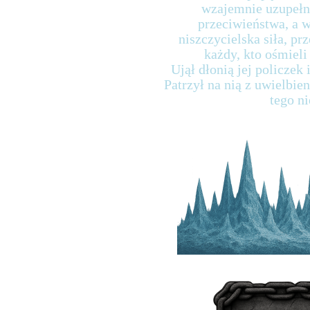
wzajemnie uzupełni
przeciwieństwa, a w
niszczycielska siła, pr
każdy, kto ośmieli
Ujął dłonią jej policzek 
Patrzył na nią z uwielbien
tego ni