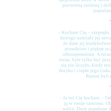
pierwotną zielenią i dz
popielate
– Kocham Cię – szepnęła, 
którego należały jej serce
że dane jej kiedykolwie
prawdziwe i piękne ucz
odwzajemnione. A teraz?
świat, byle tylko być przy
się nie liczyło, kiedy m
dotyku i ciepłe jego ciała
Razem byli n
- Ja też Cię kocham. - O
ją w swoje ramiona. Ob
walce. Dwie popękane du