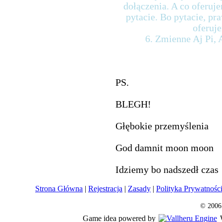
dołączenia. A co oferuje
pytacie. Bo pytacie, 
oferuje
6. Zmienne Aj Pi, A
PS.
BLEGH!
Głębokie przemyślenia
God damnit moon moon
Idziemy
bo
nadszedł czas
Strona Główna
|
Rejestracja
|
Zasady
|
Polityka Prywatnośc
© 2006
Game idea powered by