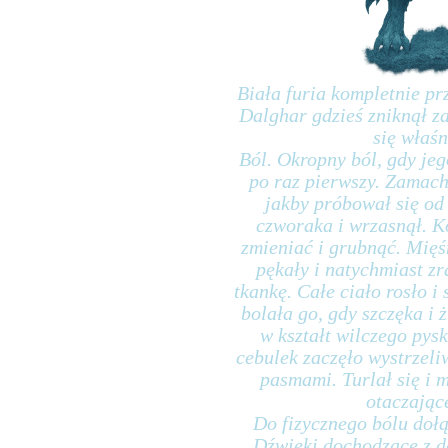
Biała furia kompletnie pr
Dalghar gdzieś zniknął za
się właśn
Ból. Okropny ból, gdy jeg
po raz pierwszy. Zamach
jakby próbował się od
czworaka i wrzasnął. Ko
zmieniać i grubnąć. Mięśn
pękały i natychmiast zr
tkankę. Całe ciało rosło i
bolała go, gdy szczęka i 
w kształt wilczego pysk
cebulek zaczęło wystrzeli
pasmami. Turlał się i m
otaczając
Do fizycznego bólu dołą
Dźwięki dochodzące z da