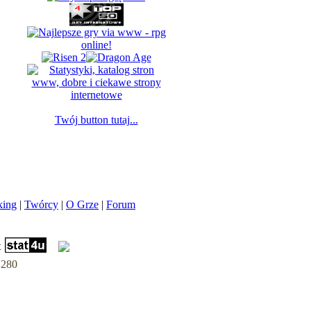
Twój button tutaj...
king
|
Twórcy
|
O Grze
|
Forum
t
.280