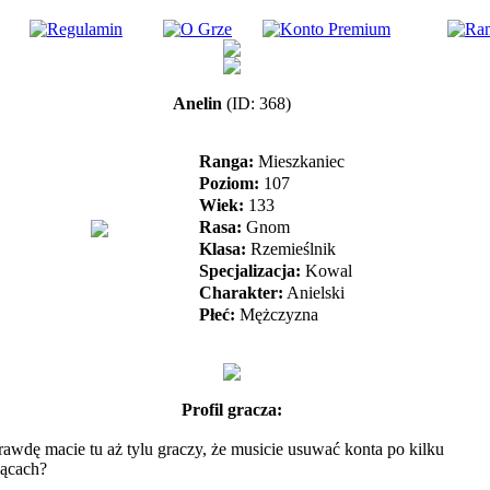
Anelin
(ID: 368)
Ranga:
Mieszkaniec
Poziom:
107
Wiek:
133
Rasa:
Gnom
Klasa:
Rzemieślnik
Specjalizacja:
Kowal
Charakter:
Anielski
Płeć:
Mężczyzna
Profil gracza:
awdę macie tu aż tylu graczy, że musicie usuwać konta po kilku
iącach?