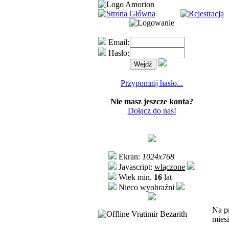
Email:
Hasło:
Przypomnij hasło...
Nie masz jeszcze konta?
Dołącz do nas!
Ekran:
1024x768
Javascript:
włączone
Wiek min.
16
lat
Nieco wyobraźni
Na pr
Vratimir Bezarith
mies