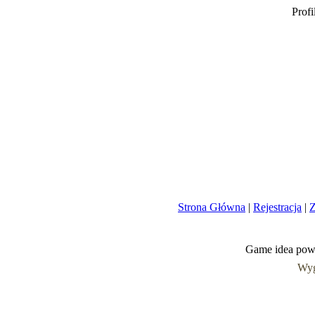
Profi
Strona Główna
|
Rejestracja
|
Z
Game idea pow
Wyg