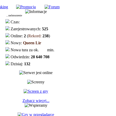
, zachmurzenie
Czas:
Zarejestrowanych:
525
Online:
2
(
Rekord:
238
)
Nowy:
Queen Lir
Nowa tura za ok.
min.
Odwiedzin:
28 640 708
Dzisiaj:
132
Zobacz więcej...