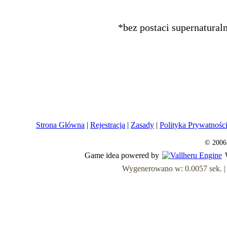
*bez postaci supernatural
Strona Główna
|
Rejestracja
|
Zasady
|
Polityka Prywatnośc
© 2006
Game idea powered by
Wygenerowano w: 0.0057 sek. | Z