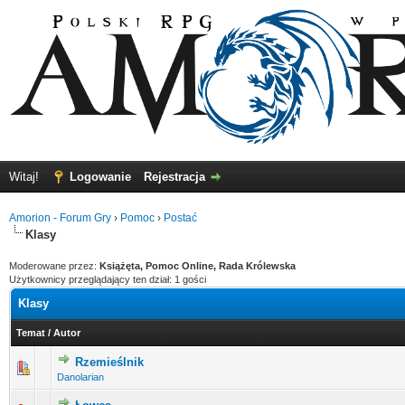
Witaj!
Logowanie
Rejestracja
Amorion - Forum Gry
›
Pomoc
›
Postać
Klasy
Moderowane przez:
Książęta, Pomoc Online, Rada Królewska
Użytkownicy przeglądający ten dział: 1 gości
Klasy
Temat
/
Autor
Rzemieślnik
0 głosów - średnia ocena: 0 na 5 gwiazdek
1
2
3
4
5
Danolarian