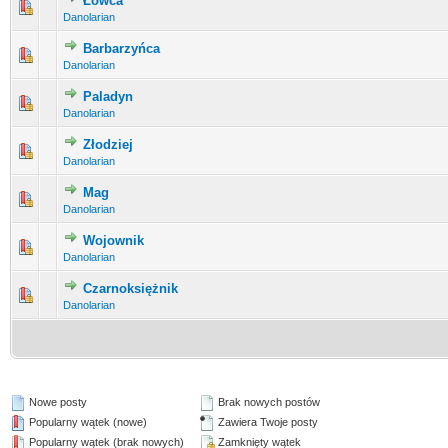
Łowca
0 głosów - średnia ocena: 0 na 5 gwiazdek
1
2
3
4
5
Danolarian
Barbarzyńca
0 głosów - średnia ocena: 0 na 5 gwiazdek
1
2
3
4
5
Danolarian
Paladyn
0 głosów - średnia ocena: 0 na 5 gwiazdek
1
2
3
4
5
Danolarian
Złodziej
0 głosów - średnia ocena: 0 na 5 gwiazdek
1
2
3
4
5
Danolarian
Mag
0 głosów - średnia ocena: 0 na 5 gwiazdek
1
2
3
4
5
Danolarian
Wojownik
0 głosów - średnia ocena: 0 na 5 gwiazdek
1
2
3
4
5
Danolarian
Czarnoksiężnik
0 głosów - średnia ocena: 0 na 5 gwiazdek
1
2
3
4
5
Danolarian
Nowe posty
Brak nowych postów
Popularny wątek (nowe)
Zawiera Twoje posty
Popularny wątek (brak nowych)
Zamknięty wątek