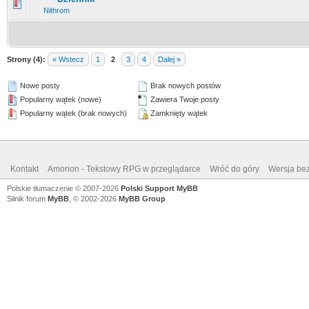
1 głosów - średnia ocena: 1 na 5 gwiazdek
1
2
3
4
5
Nithrom
Strony (4):
« Wstecz
1
2
3
4
Dalej »
Nowe posty
Brak nowych postów
Popularny wątek (nowe)
Zawiera Twoje posty
Popularny wątek (brak nowych)
Zamknięty wątek
Kontakt
Amorion - Tekstowy RPG w przeglądarce
Wróć do góry
Wersja bez
Polskie tłumaczenie © 2007-2026
Polski Support MyBB
Silnik forum
MyBB
, © 2002-2026
MyBB Group
.