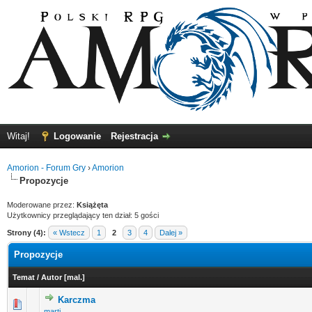
Witaj!
Logowanie
Rejestracja
Amorion - Forum Gry
›
Amorion
Propozycje
Moderowane przez:
Książęta
Użytkownicy przeglądający ten dział: 5 gości
Strony (4):
« Wstecz
1
2
3
4
Dalej »
Propozycje
Temat
/
Autor
[
mal.
]
Karczma
0 głosów - średnia ocena: 0 na 5 gwiazdek
1
2
3
4
5
marti