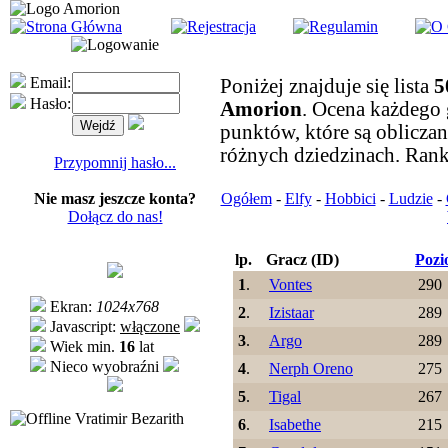
Email:
Poniżej znajduje się lista
5
Hasło:
Amorion
. Ocena każdego
punktów, które są oblicza
różnych dziedzinach. Ran
Przypomnij hasło...
Nie masz jeszcze konta?
Ogółem
-
Elfy
-
Hobbici
-
Ludzie
-
Dołącz do nas!
lp.
Gracz (ID)
Poz
1
.
Vontes
290
Ekran:
1024x768
2
.
Izistaar
289
Javascript:
włączone
3
.
Argo
289
Wiek min.
16
lat
Nieco wyobraźni
4
.
Nerph Oreno
275
5
.
Tigal
267
Vratimir Bezarith
6
.
Isabethe
215