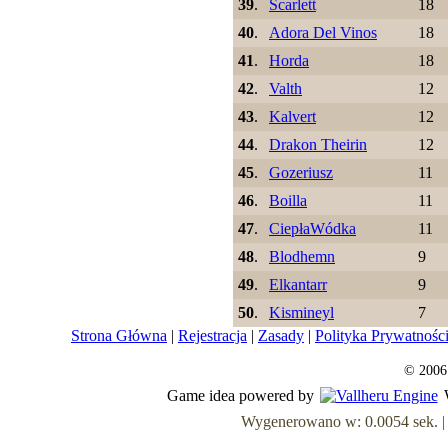
39
.
Scarlett
18
40
.
Adora Del Vinos
18
41
.
Horda
18
42
.
Valth
12
43
.
Kalvert
12
44
.
Drakon Theirin
12
45
.
Gozeriusz
11
46
.
Boilla
11
47
.
CiepłaWódka
11
48
.
Blodhemn
9
49
.
Elkantarr
9
50
.
Kismineyl
7
Strona Główna
|
Rejestracja
|
Zasady
|
Polityka Prywatnośc
© 2006
Game idea powered by
Wygenerowano w: 0.0054 sek. | Z