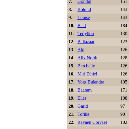
7
.
Gondul
151
8
.
Bolund
143
9
.
Louise
143
10
.
Baal
184
11
.
Tertylion
130
12
.
Baltazaar
123
13
.
Aki
126
14
.
Alix North
128
15
.
Bercbelly
126
16
.
Miri Ethiel
126
17
.
Yorg Bulandra
105
18
.
Baaram
171
19
.
Elles
108
20
.
Garid
97
21
.
Torilia
90
22
.
Ravaen Corvael
102