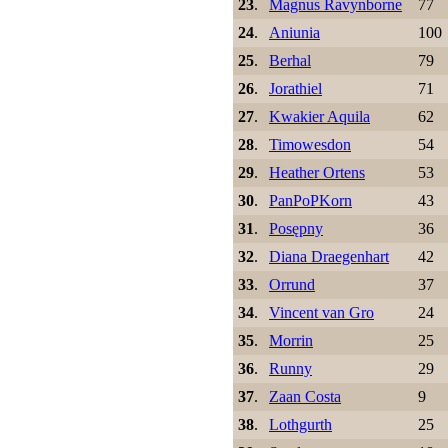
23
.
Magnus Ravynborne
77
24
.
Aniunia
100
25
.
Berhal
79
26
.
Jorathiel
71
27
.
Kwakier Aquila
62
28
.
Timowesdon
54
29
.
Heather Ortens
53
30
.
PanPoPKorn
43
31
.
Posępny
36
32
.
Diana Draegenhart
42
33
.
Orrund
37
34
.
Vincent van Gro
24
35
.
Morrin
25
36
.
Runny
29
37
.
Zaan Costa
9
38
.
Lothgurth
25